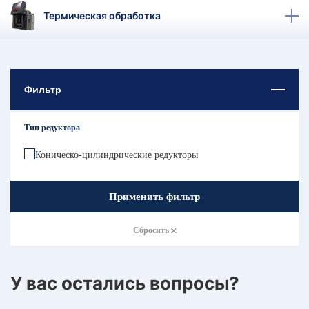
КТ
Термическая обработка
АКАНСИИ
братный
звонок
Фильтр
осква
лер:
сква
Тип редуктора
ыбрать
ругой
Коническо-цилиндрические редукторы
город
Применить фильтр
Сбросить
У вас остались вопросы?