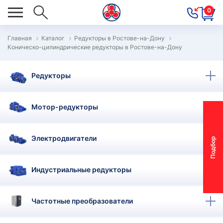
0
Главная
Каталог
Редукторы в Ростове-на-Дону
Коническо-цилиндрические редукторы в Ростове-на-Дону
ОВОСТИ
ОДБОР
Редукторы
ОТОР-
ЕДУКТОРА
Мотор-редукторы
АС
Электродвигатели
П
о
д
б
о
р
м
о
т
о
р
-
р
е
д
у
к
т
о
р
ОНТАКТЫ
ПЕЦПРЕДЛОЖЕНИЯ
Индустриальные редукторы
ТЗЫВЫ
Частотные преобразователи
ЕКЛАМАЦИОННЫЙ