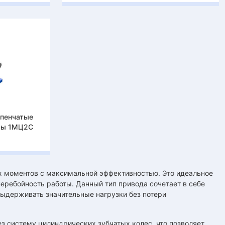
упенчатые
ры 1МЦ2С
 моментов с максимальной эффективностью. Это идеальное
ребойность работы. Данный тип привода сочетает в себе
выдерживать значительные нагрузки без потери
ез систему цилиндрических зубчатых колес, что позволяет