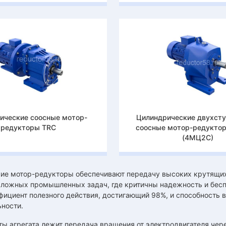
ические соосные мотор-
Цилиндрические двухст
редукторы TRC
соосные мотор-редукто
(4МЦ2С)
ие мотор-редукторы обеспечивают передачу высоких крутящих
сложных промышленных задач, где критичны надежность и беспе
ициент полезного действия, достигающий 98%, и способность 
ности.
ты агрегата лежит передача вращения от электродвигателя чер