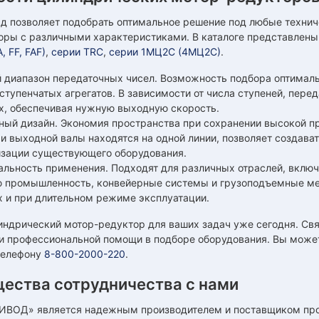
д позволяет подобрать оптимальное решение под любые технич
оры с различными характеристиками. В каталоге представлен
, FF, FAF)
,
серии TRC
,
серии 1МЦ2С (4МЦ2С)
.
 диапазон передаточных чисел. Возможность подбора оптималь
ступенчатых агрегатов. В зависимости от числа ступеней, пер
х, обеспечивая нужную выходную скорость.
ный дизайн. Экономия пространства при сохранении высокой пр
 и выходной валы находятся на одной линии, позволяет создава
зации существующего оборудования.
альность применения. Подходят для различных отраслей, вкл
 промышленность, конвейерные системы и грузоподъемные мех
х и при длительном режиме эксплуатации.
индрический мотор-редуктор для ваших задач уже сегодня. Св
и профессиональной помощи в подборе оборудования. Вы может
 телефону
8-800-2000-220
.
ества сотрудничества с нами
ВОД» является надежным производителем и поставщиком пром