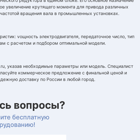
ического редуктора в едином блоке. Его основное назначение
ое увеличение крутящего момента для привода различных
 частотой вращения вала в промышленных установках.
истик: vощность электродвигателя, передаточное число, тип
ам с расчетом и подбором оптимальной модели.
8.ru, указав необходимые параметры или модель. Специалист
огласуйте коммерческое предложение с финальной ценой и
адежную доставку по России в любой город.
ись вопросы?
чите бесплатную
орудованию!