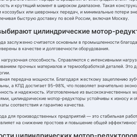
ость и крутящий момент в широком диапазоне. Такая конструкц
и косозубых или шевронных передач, и минимальные потери э
печивая быструю доставку по всей России, включая Москву.
выбирают цилиндрические мотор-редук
вода заслуженно считается основным в промышленности благод
верены в качестве и долговечности оборудования.
 нагрузочная способность. Справляются с интенсивными нагруз
ованием прочных материалов и термообработкой деталей. Это 
ргии.
вная передача мощности. Благодаря жесткому зацеплению зубч
ьны, а КПД достигает 95–98%, что позволяет значительно экон
чность и надежность. Изготовленные из высококачественных 
лями, цилиндрические мотор-редукторы устойчивы к износу и о
аты соответствия и гарантию качества.
да для производственных предприятий — это стабильная работ
 влияет на снижение простоев и повышение общей эффективнос
ости цилиндрических мотор-редукторо