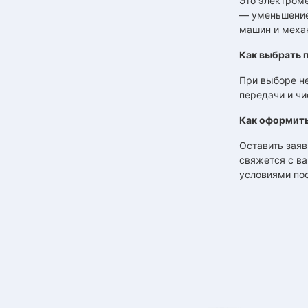
Это электроме
— уменьшение
машин и меха
Как выбрать 
При выборе не
передачи и ч
Как оформить
Оставить заяв
свяжется с ва
условиями пос