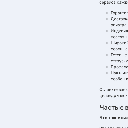
сервиса кажд
Гарантия
Доставк
авиатра
Индивид
постоян
Широкий
соосные
Готовые 
отгрузку
Професс
Наши ин
особенн
Оставьте заяв
цилиндрически
Частые 
Что такое ци