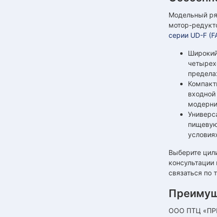
Модельный ря
мотор-редукт
серии UD-F (FA
Широкий
четырех
предела
Компакт
входной
модерни
Универс
пищевую
условия
Выберите цил
консультации 
связаться по
Преимущ
ООО ПТЦ «ПРИ