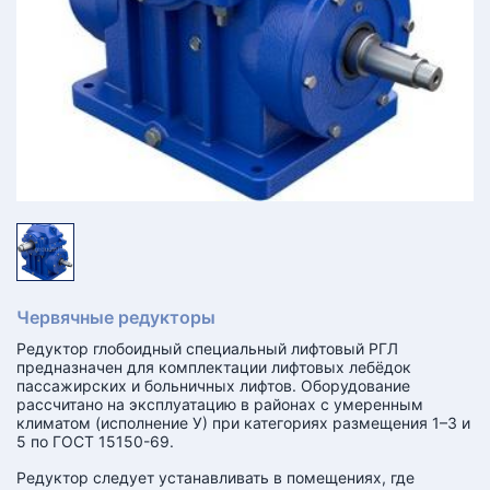
КТ
АКАНСИИ
братный
звонок
осква
лер:
сква
ыбрать
ругой
город
Червячные редукторы
Редуктор глобоидный специальный лифтовый РГЛ
предназначен для комплектации лифтовых лебёдок
пассажирских и больничных лифтов. Оборудование
рассчитано на эксплуатацию в районах с умеренным
климатом (исполнение У) при категориях размещения 1–3 и
5 по ГОСТ 15150-69.
Редуктор следует устанавливать в помещениях, где