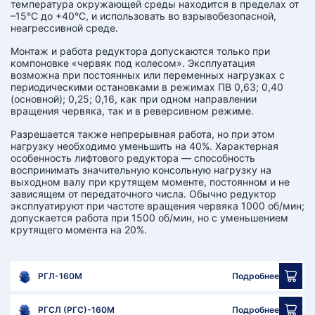
температура окружающей среды находится в пределах от
–15°С до +40°С, и использовать во взрывобезопасной,
неагрессивной среде.
Монтаж и работа редуктора допускаются только при
компоновке «червяк под колесом». Эксплуатация
возможна при постоянных или переменных нагрузках с
периодическими остановками в режимах ПВ 0,63; 0,40
(основной); 0,25; 0,16, как при одном направлении
вращения червяка, так и в реверсивном режиме.
Разрешается также непрерывная работа, но при этом
нагрузку необходимо уменьшить на 40%. Характерная
особенность лифтового редуктора — способность
воспринимать значительную консольную нагрузку на
выходном валу при крутящем моменте, постоянном и не
зависящем от передаточного числа. Обычно редуктор
эксплуатируют при частоте вращения червяка 1000 об/мин;
допускается работа при 1500 об/мин, но с уменьшением
крутящего момента на 20%.
РГЛ-160М
Подробнее
РГСЛ (РГС)-160М
Подробнее