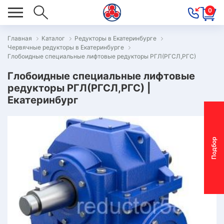
0
Главная
Каталог
Редукторы в Екатеринбурге
Червячные редукторы в Екатеринбурге
ОВОСТИ
Глобоидные специальные лифтовые редукторы РГЛ(РГСЛ,РГС)
ОДБОР
Глобоидные специальные лифтовые
ОТОР-
редукторы РГЛ(РГСЛ,РГС) |
Екатеринбург
ЕДУКТОРА
АС
П
о
д
б
о
р
м
о
т
о
р
-
р
е
д
у
к
т
о
р
ОНТАКТЫ
ПЕЦПРЕДЛОЖЕНИЯ
ТЗЫВЫ
ЕКЛАМАЦИОННЫЙ