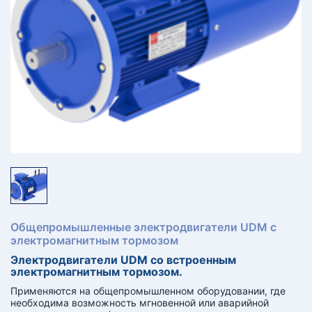
КТ
АКАНСИИ
братный
звонок
осква
лер:
сква
ыбрать
ругой
город
Общепромышленные электродвигатели UDM с
электромагнитным тормозом
Электродвигатели UDM со встроенным
электромагнитным тормозом.
Применяются на общепромышленном оборудовании, где
необходима возможность мгновенной или аварийной