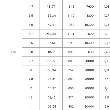
4,7
181,77
1345
17600
1,08
5,5
155,34
1149
18800
1,27
5,9
142,41
1054
19300
1,38
5,7
246,54
1194
18600
1,22
6,5
216,54
1049
19300
1,39
0,75
6,8
205,71
996
19600
1,46
7,7
181,77
880
20000
1,65
9
155,34
752
20000
1,94
9,8
142,41
690
20000
2,1
11
124,97
605
20000
2,4
12
118,43
574
20000
2,5
14
103,65
502
20000
2,9