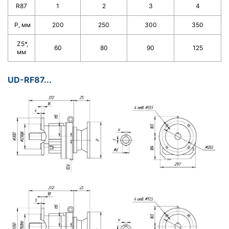
R87
1
2
3
4
Р, мм
200
250
300
350
Z5*,
60
80
90
125
мм
UD-RF87...