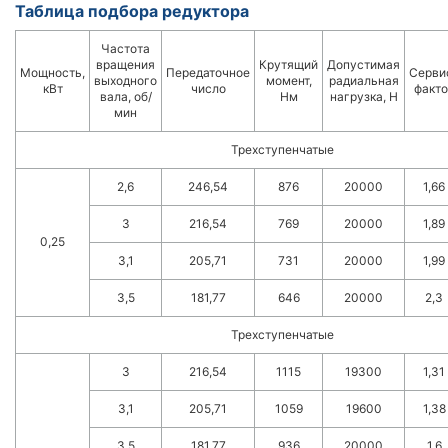
Таблица подбора редуктора
Частота
вращения
Крутящий
Допустимая
Мощность,
Передаточное
Серви
выходного
момент,
радиальная
кВт
число
факто
вала, об/
Нм
нагрузка, Н
мин
Трехступенчатые
2,6
246,54
876
20000
1,66
3
216,54
769
20000
1,89
0,25
3,1
205,71
731
20000
1,99
3,5
181,77
646
20000
2,3
Трехступенчатые
3
216,54
1115
19300
1,31
3,1
205,71
1059
19600
1,38
3,5
181,77
936
20000
1,6