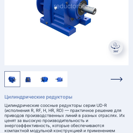
КТ
АКАНСИИ
братный
звонок
осква
лер:
сква
ыбрать
ругой
город
Цилиндрические редукторы
Цилиндрические соосные редукторы серии UD-R
(исполнения R, RF, H, HR, RD) — практичное решение для
приводов производственных линий в разных отраслях. Их
ценят за высокую производительность и
энергоэффективность, которые обеспечиваются
компактной модульной конструкцией и применением