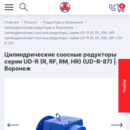
0
Главная
Каталог
Редукторы в Воронеже
Цилиндрические редукторы в Воронеже
ОВОСТИ
Цилиндрические соосные редукторы серии UD-R (R, RF, RM, HR)
Цилиндрические соосные редукторы серии UD-R (R, RF, RM, HR) (UD-
ОДБОР
R-87)
ОТОР-
Цилиндрические соосные редукторы
ЕДУКТОРА
серии UD-R (R, RF, RM, HR) (UD-R-87) |
Воронеж
АС
П
о
д
б
о
р
м
о
т
о
р
-
р
е
д
у
к
т
о
р
ОНТАКТЫ
ПЕЦПРЕДЛОЖЕНИЯ
ТЗЫВЫ
ЕКЛАМАЦИОННЫЙ