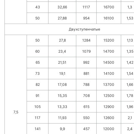
43
32,66
1117
16700
1,3
50
27,88
954
16100
1,53
Двухступенчатые
50
27,8
1284
15200
1,13
60
23,4
1079
14700
1,35
65
21,51
992
14500
1,42
73
19,1
881
14100
1,54
82
17,08
788
13700
1,66
91
15,35
708
12500
1,78
105
13,33
615
12900
1,96
7,5
117
11,93
550
12600
2,1
141
9,9
457
12000
2,4