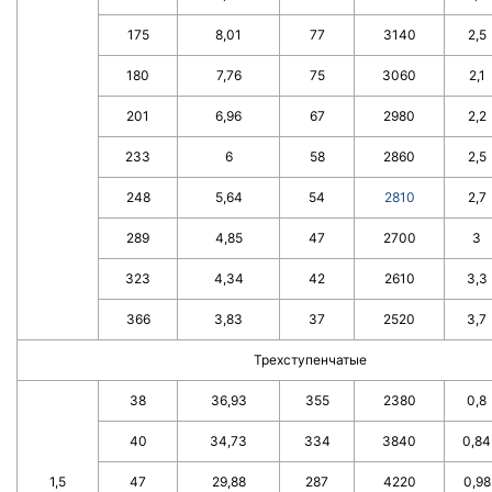
175
8,01
77
3140
2,5
180
7,76
75
3060
2,1
201
6,96
67
2980
2,2
233
6
58
2860
2,5
248
5,64
54
2810
2,7
289
4,85
47
2700
3
323
4,34
42
2610
3,3
366
3,83
37
2520
3,7
Трехступенчатые
38
36,93
355
2380
0,8
40
34,73
334
3840
0,84
1,5
47
29,88
287
4220
0,98