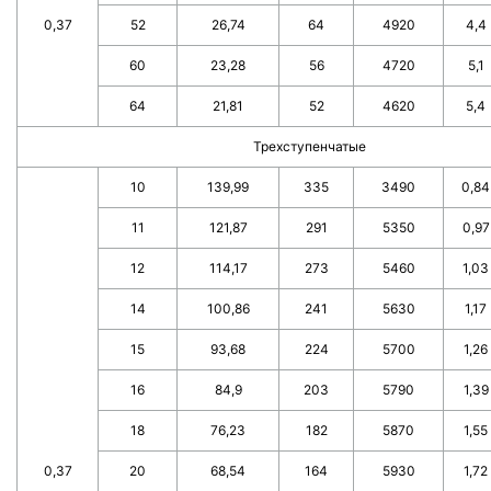
0,37
52
26,74
64
4920
4,4
60
23,28
56
4720
5,1
64
21,81
52
4620
5,4
Трехступенчатые
10
139,99
335
3490
0,84
11
121,87
291
5350
0,97
12
114,17
273
5460
1,03
14
100,86
241
5630
1,17
15
93,68
224
5700
1,26
16
84,9
203
5790
1,39
18
76,23
182
5870
1,55
0,37
20
68,54
164
5930
1,72