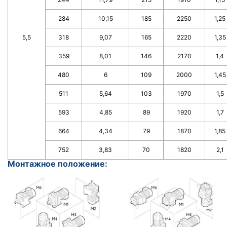
284
10,15
185
2250
1,25
5,5
318
9,07
165
2220
1,35
359
8,01
146
2170
1,4
480
6
109
2000
1,45
511
5,64
103
1970
1,5
593
4,85
89
1920
1,7
664
4,34
79
1870
1,85
752
3,83
70
1820
2,1
Монтажное положение: