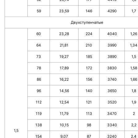
59
23,59
146
4290
1,7
Двухступенчатые
60
23,28
224
4040
1,26
64
21,81
210
3990
1,34
73
19,27
185
3890
1,5
78
17,89
172
3830
1,58
86
16,22
156
3740
1,66
96
14,56
140
3650
1,8
112
12,54
121
3520
1,9
119
11,79
113
3470
2
138
10,15
98
3340
2,2
1,5
154
9,07
87
3240
2,4