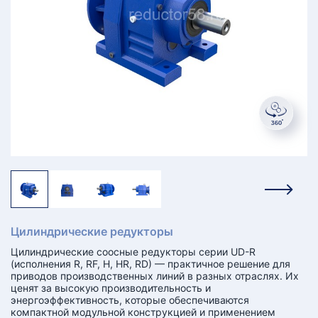
КТ
АКАНСИИ
братный
звонок
осква
лер:
сква
ыбрать
ругой
город
Цилиндрические редукторы
Цилиндрические соосные редукторы серии UD-R
(исполнения R, RF, H, HR, RD) — практичное решение для
приводов производственных линий в разных отраслях. Их
ценят за высокую производительность и
энергоэффективность, которые обеспечиваются
компактной модульной конструкцией и применением