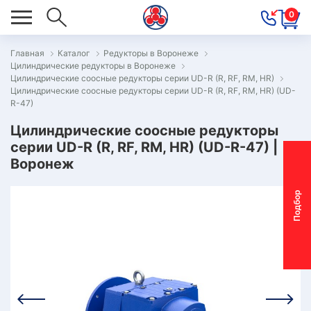
0
Главная
Каталог
Редукторы в Воронеже
Цилиндрические редукторы в Воронеже
ОВОСТИ
Цилиндрические соосные редукторы серии UD-R (R, RF, RM, HR)
Цилиндрические соосные редукторы серии UD-R (R, RF, RM, HR) (UD-
ОДБОР
R-47)
ОТОР-
Цилиндрические соосные редукторы
ЕДУКТОРА
серии UD-R (R, RF, RM, HR) (UD-R-47) |
Воронеж
АС
П
о
д
б
о
р
м
о
т
о
р
-
р
е
д
у
к
т
о
р
ОНТАКТЫ
ПЕЦПРЕДЛОЖЕНИЯ
ТЗЫВЫ
ЕКЛАМАЦИОННЫЙ