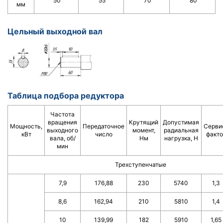
50
55
70
80
мм
Цельный выходной вал
Таблица подбора редуктора
Частота
вращения
Крутящий
Допустимая
Мощность,
Передаточное
Серви
выходного
момент,
радиальная
кВт
число
факто
вала, об/
Нм
нагрузка, Н
мин
Трехступенчатые
7,9
176,88
230
5740
1,3
8,6
162,94
210
5810
1,4
10
139,99
182
5910
1,65