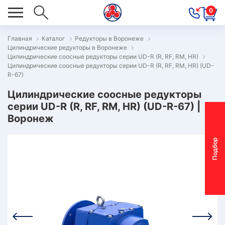
0
Главная
Каталог
Редукторы в Воронеже
Цилиндрические редукторы в Воронеже
ОВОСТИ
Цилиндрические соосные редукторы серии UD-R (R, RF, RM, HR)
Цилиндрические соосные редукторы серии UD-R (R, RF, RM, HR) (UD-
ОДБОР
R-67)
ОТОР-
Цилиндрические соосные редукторы
ЕДУКТОРА
серии UD-R (R, RF, RM, HR) (UD-R-67) |
Воронеж
АС
П
о
д
б
о
р
м
о
т
о
р
-
р
е
д
у
к
т
о
р
ОНТАКТЫ
ПЕЦПРЕДЛОЖЕНИЯ
ТЗЫВЫ
ЕКЛАМАЦИОННЫЙ