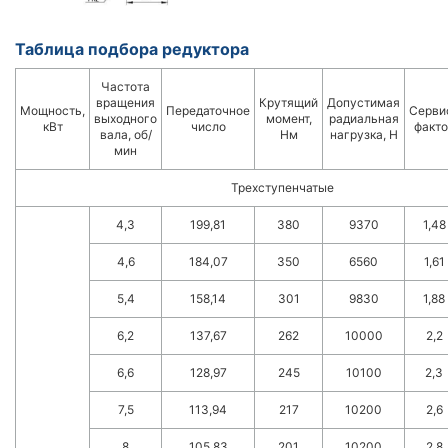
Таблица подбора редуктора
Частота
вращения
Крутящий
Допустимая
Мощность,
Передаточное
Серви
выходного
момент,
радиальная
кВт
число
факто
вала, об/
Нм
нагрузка, Н
мин
Трехступенчатые
4,3
199,81
380
9370
1,48
4,6
184,07
350
6560
1,61
5,4
158,14
301
9830
1,88
6,2
137,67
262
10000
2,2
6,6
128,97
245
10100
2,3
7,5
113,94
217
10200
2,6
8
105,83
201
10200
2,8