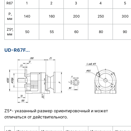
R67
1
2
3
4
5
Р,
140
160
200
250
300
мм
Z5*,
50
55
60
80
90
мм
UD-R67F...
Z5*- указанный размер ориентировочный и может
отличаться от действительного.