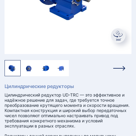
КТ
АКАНСИИ
братный
звонок
осква
лер:
сква
ыбрать
ругой
город
Цилиндрические редукторы
Цилиндрический редуктор UD-TRC — это эффективное и
надёжное решение для задач, где требуется точное
преобразование крутящего момента и скорости вращения.
Компактная конструкция и широкий выбор передаточных
чисел позволяют оптимально настраивать привод под
требования конкретного механизма и условий
эксплуатации в разных отраслях.
Редукторы данной серии выполнены по модульному