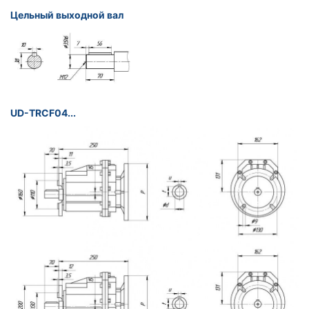
Цельный выходной вал
UD-TRCF04...