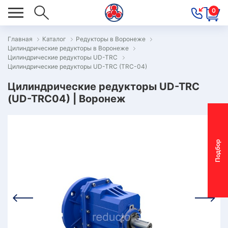
0
Главная
Каталог
Редукторы в Воронеже
Цилиндрические редукторы в Воронеже
ОВОСТИ
Цилиндрические редукторы UD-TRC
Цилиндрические редукторы UD-TRC (TRC-04)
ОДБОР
ОТОР-
Цилиндрические редукторы UD-TRC
(UD-TRC04) | Воронеж
ЕДУКТОРА
АС
П
о
д
б
о
р
м
о
т
о
р
-
р
е
д
у
к
т
о
р
ОНТАКТЫ
ПЕЦПРЕДЛОЖЕНИЯ
ТЗЫВЫ
ЕКЛАМАЦИОННЫЙ