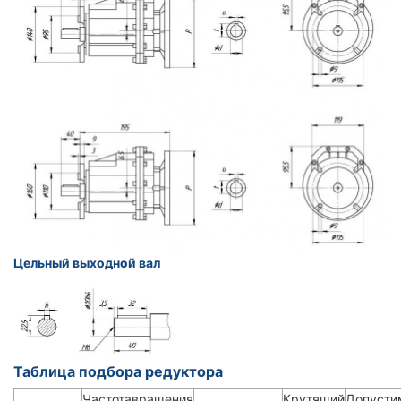
Цельный выходной вал
Таблица подбора редуктора
Частотавращения
Крутящий
Допусти