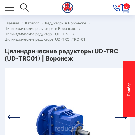
0
Главная
Каталог
Редукторы в Воронеже
Цилиндрические редукторы в Воронеже
ОВОСТИ
Цилиндрические редукторы UD-TRC
Цилиндрические редукторы UD-TRC (TRC-01)
ОДБОР
ОТОР-
Цилиндрические редукторы UD-TRC
(UD-TRC01) | Воронеж
ЕДУКТОРА
АС
П
о
д
б
о
р
м
о
т
о
р
-
р
е
д
у
к
т
о
р
ОНТАКТЫ
ПЕЦПРЕДЛОЖЕНИЯ
ТЗЫВЫ
ЕКЛАМАЦИОННЫЙ