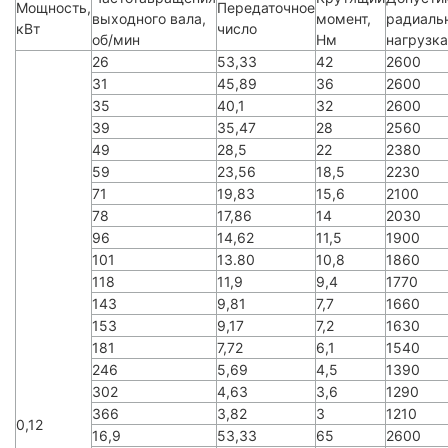
Мощность,
Передаточное
выходного вала,
момент,
радиаль
кВт
число
об/мин
Нм
нагрузка
26
53,33
42
2600
31
45,89
36
2600
35
40,1
32
2600
39
35,47
28
2560
49
28,5
22
2380
59
23,56
18,5
2230
71
19,83
15,6
2100
78
17,86
14
2030
96
14,62
11,5
1900
101
13.80
10,8
1860
118
11,9
9,4
1770
143
9,81
7,7
1660
153
9,17
7,2
1630
181
7,72
6,1
1540
246
5,69
4,5
1390
302
4,63
3,6
1290
366
3,82
3
1210
0,12
16,9
53,33
65
2600