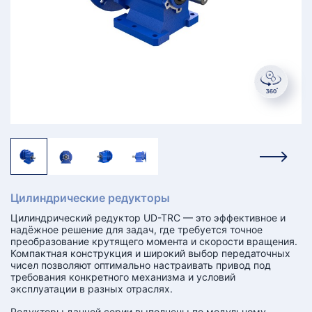
КТ
АКАНСИИ
братный
звонок
осква
лер:
сква
ыбрать
ругой
город
Цилиндрические редукторы
Цилиндрический редуктор UD-TRC — это эффективное и
надёжное решение для задач, где требуется точное
преобразование крутящего момента и скорости вращения.
Компактная конструкция и широкий выбор передаточных
чисел позволяют оптимально настраивать привод под
требования конкретного механизма и условий
эксплуатации в разных отраслях.
Редукторы данной серии выполнены по модульному