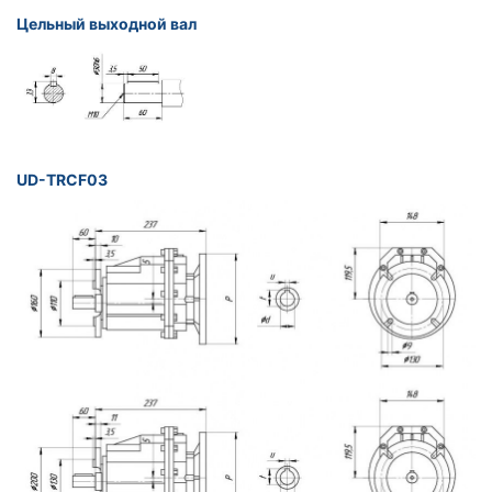
Цельный выходной вал
UD-TRCF03