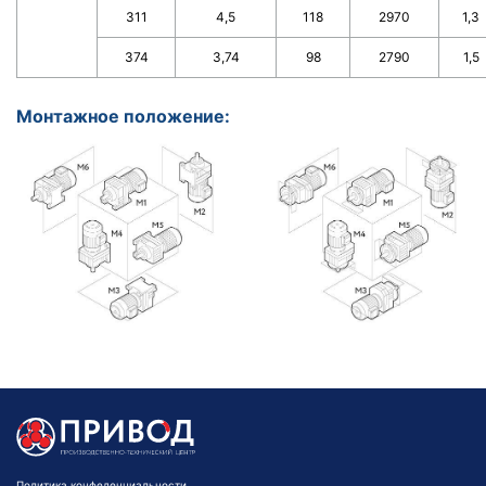
311
4,5
118
2970
1,3
374
3,74
98
2790
1,5
Монтажное положение:
Политика конфеденциальности