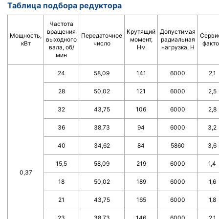
Таблица подбора редуктора
Частота
вращения
Крутящий
Допустимая
Мощность,
Передаточное
Серви
выходного
момент,
радиальная
кВт
число
факто
вала, об/
Нм
нагрузка, Н
мин
24
58,09
141
6000
2,1
28
50,02
121
6000
2,5
32
43,75
106
6000
2,8
36
38,73
94
6000
3,2
40
34,62
84
5860
3,6
15,5
58,09
219
6000
1,4
0,37
18
50,02
189
6000
1,6
21
43,75
165
6000
1,8
23
38,73
146
6000
2,1