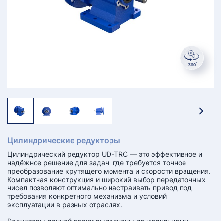
КТ
АКАНСИИ
братный
звонок
осква
лер:
сква
ыбрать
ругой
город
Цилиндрические редукторы
Цилиндрический редуктор UD-TRC — это эффективное и
надёжное решение для задач, где требуется точное
преобразование крутящего момента и скорости вращения.
Компактная конструкция и широкий выбор передаточных
чисел позволяют оптимально настраивать привод под
требования конкретного механизма и условий
эксплуатации в разных отраслях.
Редукторы данной серии выполнены по модульному