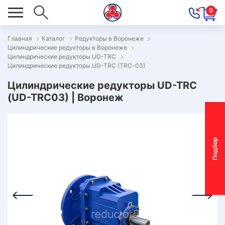
0
Главная
Каталог
Редукторы в Воронеже
Цилиндрические редукторы в Воронеже
ОВОСТИ
Цилиндрические редукторы UD-TRC
Цилиндрические редукторы UD-TRC (TRC-03)
ОДБОР
ОТОР-
Цилиндрические редукторы UD-TRC
(UD-TRC03) | Воронеж
ЕДУКТОРА
АС
П
о
д
б
о
р
м
о
т
о
р
-
р
е
д
у
к
т
о
р
ОНТАКТЫ
ПЕЦПРЕДЛОЖЕНИЯ
ТЗЫВЫ
ЕКЛАМАЦИОННЫЙ