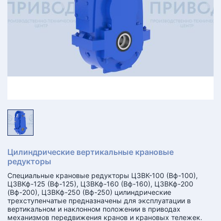
КТ
АКАНСИИ
братный
звонок
осква
лер:
сква
ыбрать
ругой
город
Цилиндрические вертикальные крановые
редукторы
Специальные крановые редукторы Ц3ВК-100 (Вф-100),
Ц3ВКф-125 (Вф-125), Ц3ВКф-160 (Вф-160), Ц3ВКф-200
(Вф-200), Ц3ВКф-250 (Вф-250) цилиндрические
трехступенчатые предназначены для эксплуатации в
вертикальном и наклонном положении в приводах
механизмов передвижения кранов и крановых тележек.