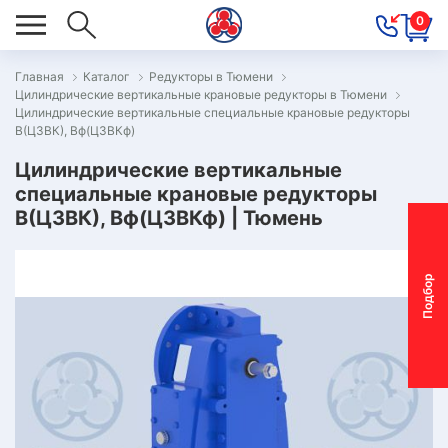
0
Главная
Каталог
Редукторы в Тюмени
Цилиндрические вертикальные крановые редукторы в Тюмени
ОВОСТИ
Цилиндрические вертикальные специальные крановые редукторы
В(Ц3ВК), Вф(Ц3ВКф)
ОДБОР
ОТОР-
Цилиндрические вертикальные
специальные крановые редукторы
ЕДУКТОРА
В(Ц3ВК), Вф(Ц3ВКф) | Тюмень
АС
П
о
д
б
о
р
м
о
т
о
р
-
р
е
д
у
к
т
о
р
ОНТАКТЫ
ПЕЦПРЕДЛОЖЕНИЯ
ТЗЫВЫ
ЕКЛАМАЦИОННЫЙ