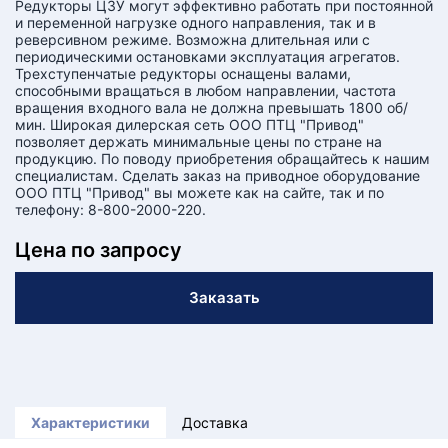
Редукторы Ц3У могут эффективно работать при постоянной
КТ
и переменной нагрузке одного направления, так и в
реверсивном режиме. Возможна длительная или с
АКАНСИИ
периодическими остановками эксплуатация агрегатов.
Трехступенчатые редукторы оснащены валами,
способными вращаться в любом направлении, частота
вращения входного вала не должна превышать 1800 об/
братный
мин. Широкая дилерская сеть ООО ПТЦ "Привод"
звонок
осква
позволяет держать минимальные цены по стране на
лер:
продукцию. По поводу приобретения обращайтесь к нашим
сква
специалистам. Сделать заказ на приводное оборудование
ООО ПТЦ "Привод" вы можете как на сайте, так и по
ыбрать
телефону: 8-800-2000-220.
ругой
город
Цена по запросу
Заказать
Характеристики
Доставка