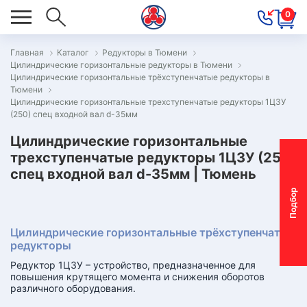
0
Главная
Каталог
Редукторы в Тюмени
Цилиндрические горизонтальные редукторы в Тюмени
ОВОСТИ
Цилиндрические горизонтальные трёхступенчатые редукторы в
Тюмени
ОДБОР
Цилиндрические горизонтальные трехступенчатые редукторы 1Ц3У
ОТОР-
(250) спец входной вал d-35мм
ЕДУКТОРА
Цилиндрические горизонтальные
трехступенчатые редукторы 1Ц3У (250)
спец входной вал d-35мм | Тюмень
АС
П
о
д
б
о
р
м
о
т
о
р
-
р
е
д
у
к
т
о
р
ОНТАКТЫ
Цилиндрические горизонтальные трёхступенчатые
ПЕЦПРЕДЛОЖЕНИЯ
редукторы
ТЗЫВЫ
Редуктор 1Ц3У – устройство, предназначенное для
повышения крутящего момента и снижения оборотов
различного оборудования.
ЕКЛАМАЦИОННЫЙ