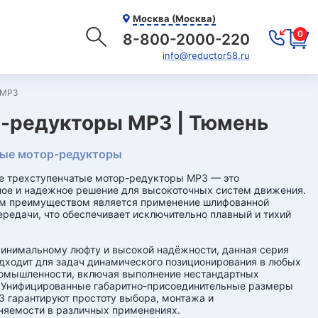
Москва (Москва)
0
8-800-2000-220
info@reductor58.ru
 МР3
-редукторы МР3 | Тюмень
ые мотор-редукторы
е трехступенчатые мотор-редукторы МР3 — это
ое и надежное решение для высокоточных систем движения.
м преимуществом является применение шлифованной
ередачи, что обеспечивает исключительно плавный и тихий
инимальному люфту и высокой надёжности, данная серия
дходит для задач динамического позиционирования в любых
омышленности, включая выполнение нестандартных
 Унифицированные габаритно-присоединительные размеры
 гарантируют простоту выбора, монтажа и
яемости в различных применениях.