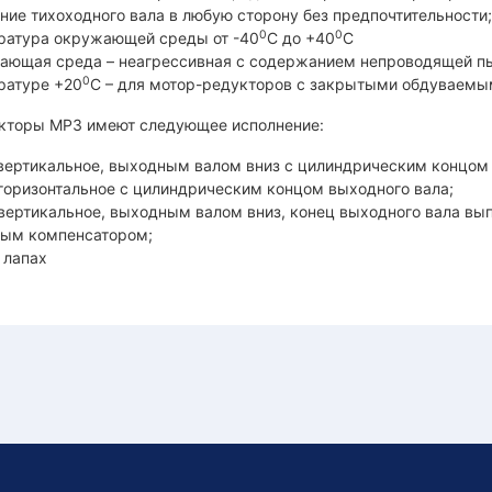
ние тихоходного вала в любую сторону без предпочтительности;
0
0
ратура окружающей среды от -40
С до +40
С
ающая среда – неагрессивная с содержанием непроводящей пы
0
ратуре +20
С – для мотор-редукторов с закрытыми обдуваемы
кторы МР3 имеют следующее исполнение:
 вертикальное, выходным валом вниз с цилиндрическим концом 
 горизонтальное с цилиндрическим концом выходного вала;
 вертикальное, выходным валом вниз, конец выходного вала вы
тым компенсатором;
 лапах