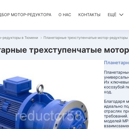
ДБОР МОТОР-РЕДУКТОРА
О НАС
КОНТАКТЫ
ЕЩЁ
р-редукторы в Тюмени
Планетарные трехступенчатые мотор-редукторы
арные трехступенчатые мотор
Планетарн
Планетарны
универсальн
Их ключевы
косозубой п
ход.
Благодаря м
идеально по
отраслях пр
требований.
моделей МР3
взаимозамен