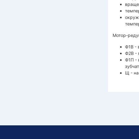
враще
темпе
окруж
темпе
Мотор-реду
Ф1В -
Ф2В -
Ф1П -
зубча
Щ - на