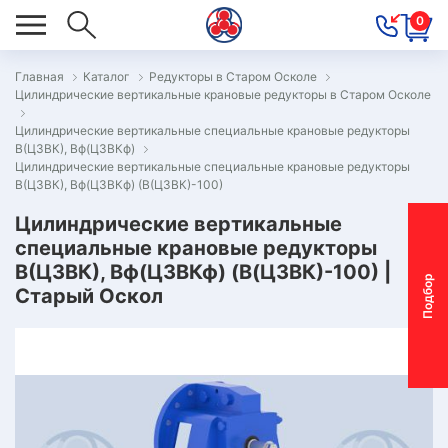
0
Главная
Каталог
Редукторы в Старом Осколе
Цилиндрические вертикальные крановые редукторы в Старом Осколе
ОВОСТИ
Цилиндрические вертикальные специальные крановые редукторы
ОДБОР
В(Ц3ВК), Вф(Ц3ВКф)
ОТОР-
Цилиндрические вертикальные специальные крановые редукторы
В(Ц3ВК), Вф(Ц3ВКф) (В(Ц3ВК)-100)
ЕДУКТОРА
Цилиндрические вертикальные
специальные крановые редукторы
АС
В(Ц3ВК), Вф(Ц3ВКф) (В(Ц3ВК)-100) |
П
о
д
б
о
р
м
о
т
о
р
-
р
е
д
у
к
т
о
р
Старый Оскол
ОНТАКТЫ
ПЕЦПРЕДЛОЖЕНИЯ
ТЗЫВЫ
ЕКЛАМАЦИОННЫЙ