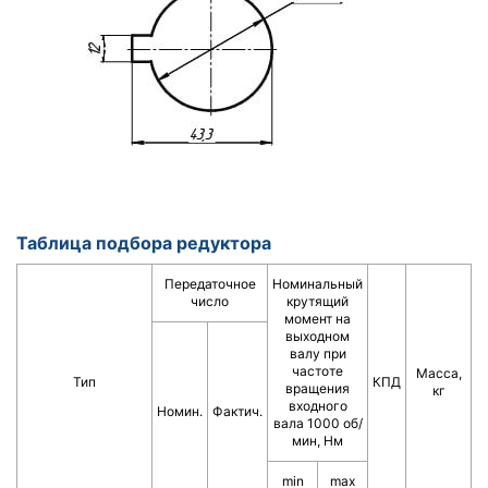
Таблица подбора редуктора
Передаточное
Номинальный
число
крутящий
момент на
выходном
валу при
частоте
Масса,
Тип
КПД
вращения
кг
входного
Номин.
Фактич.
вала 1000 об/
мин, Нм
min
mаx