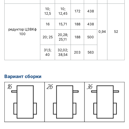
10;
10;
172
438
12,5
12,45
16
15,71
188
438
редуктор Ц3ВКф
0,94
52
100
20,28;
20; 25
188
500
25,11
31,5;
32,02;
203
563
40
38,54
Вариант сборки