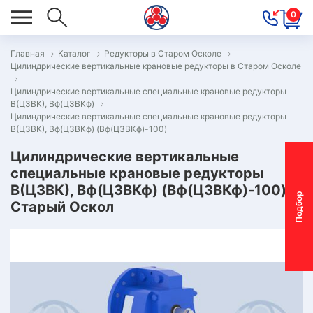
0
Главная
Каталог
Редукторы в Старом Осколе
Цилиндрические вертикальные крановые редукторы в Старом Осколе
ОВОСТИ
Цилиндрические вертикальные специальные крановые редукторы
ОДБОР
В(Ц3ВК), Вф(Ц3ВКф)
ОТОР-
Цилиндрические вертикальные специальные крановые редукторы
В(Ц3ВК), Вф(Ц3ВКф) (Вф(Ц3ВКф)-100)
ЕДУКТОРА
Цилиндрические вертикальные
специальные крановые редукторы
АС
В(Ц3ВК), Вф(Ц3ВКф) (Вф(Ц3ВКф)-100) |
П
о
д
б
о
р
м
о
т
о
р
-
р
е
д
у
к
т
о
р
Старый Оскол
ОНТАКТЫ
ПЕЦПРЕДЛОЖЕНИЯ
ТЗЫВЫ
ЕКЛАМАЦИОННЫЙ