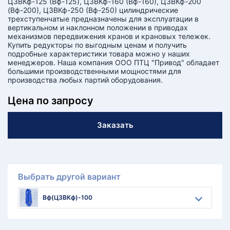
Ц3ВКф-125 (Вф-125), Ц3ВКф-160 (Вф-160), Ц3ВКф-200
(Вф-200), Ц3ВКф-250 (Вф-250) цилиндрические
трехступенчатые предназначены для эксплуатации в
вертикальном и наклонном положении в приводах
механизмов передвижения кранов и крановых тележек.
Купить редукторы по выгодным ценам и получить
подробные характеристики товара можно у наших
менеджеров. Наша компания ООО ПТЦ "Привод" обладает
большими производственными мощностями для
производства любых партий оборудования.
Цена по запросу
Заказать
Выбрать другой вариант
Вф(Ц3ВКф)-100