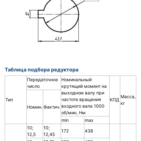
Таблица подбора редуктора
Передаточное
Номинальный
число
крутящий момент на
выходном валу при
Масса,
частоте вращения
Тип
КПД
кг
входного вала 1000
Номин.
Фактич.
об/мин, Нм
min
mаx
10;
10;
172
438
12,5
12,45