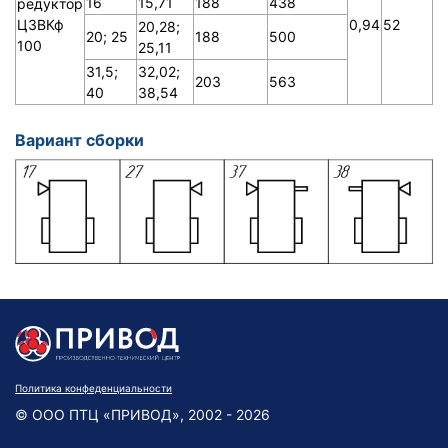
16
15,71
188
438
редуктор
Ц3ВКф
0,94
52
20,28;
20; 25
188
500
100
25,11
31,5;
32,02;
203
563
40
38,54
Вариант сборки
Политика конфеденциальности
© ООО ПТЦ «ПРИВОД», 2002 - 2026