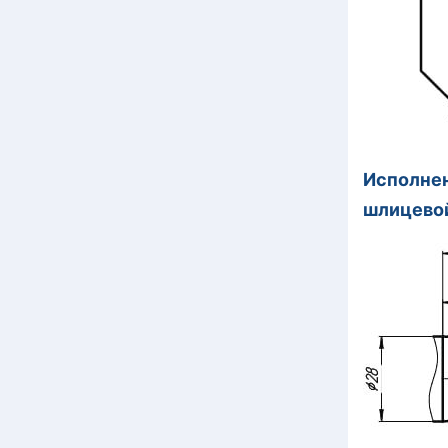
Исполнен
шлицево