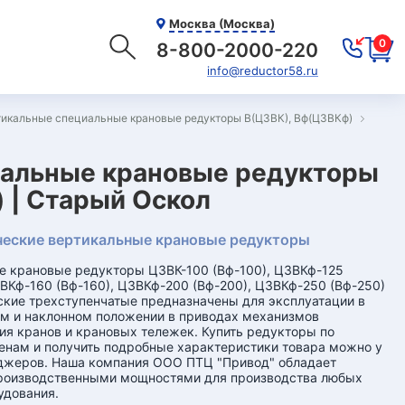
Москва (Москва)
0
8-800-2000-220
info@reductor58.ru
икальные специальные крановые редукторы В(Ц3ВК), Вф(Ц3ВКф)
иальные крановые редукторы
 | Старый Оскол
еские вертикальные крановые редукторы
 крановые редукторы Ц3ВК-100 (Вф-100), Ц3ВКф-125
3ВКф-160 (Вф-160), Ц3ВКф-200 (Вф-200), Ц3ВКф-250 (Вф-250)
кие трехступенчатые предназначены для эксплуатации в
м и наклонном положении в приводах механизмов
я кранов и крановых тележек. Купить редукторы по
нам и получить подробные характеристики товара можно у
джеров. Наша компания ООО ПТЦ "Привод" обладает
роизводственными мощностями для производства любых
удования.