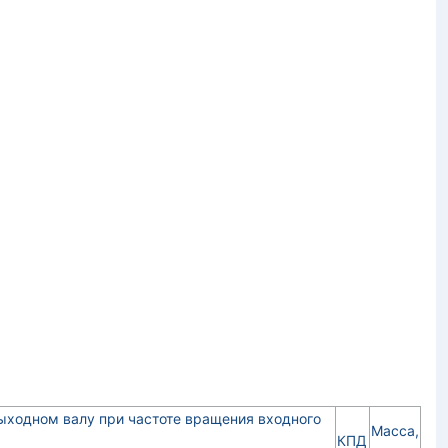
ходном валу при частоте вращения входного
Масса,
КПД