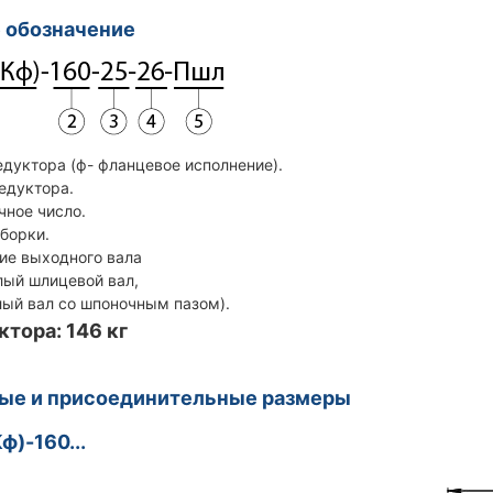
 обозначение
едуктора (ф- фланцевое исполнение).
редуктора.
чное число.
сборки.
ие выходного вала
й шлицевой вал,
 вал со шпоночным пазом).
ктора: 146 кг
ные и присоединительные размеры
ф)-160...