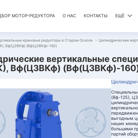
ДБОР МОТОР-РЕДУКТОРА
О НАС
КОНТАКТЫ
ЕЩЁ
ртикальные крановые редукторы в Старом Осколе
Цилиндрические верт
), Вф(Ц3ВКф) (Вф(Ц3ВКф)-160)
дрические вертикальные спец
), Вф(Ц3ВКф) (Вф(Ц3ВКф)-160)
Цилиндрич
Специальные
(Вф-125), Ц
цилиндричес
вертикально
передвижени
выгодным це
наших мене
большими п
партий обор