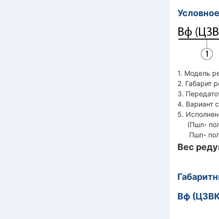
Условное
1. Модель р
2. Габарит 
3. Передато
4. Вариант 
5. Исполнен
(Пшл- полы
Пшп- полый
Вес реду
Габарит
Вф (Ц3ВК