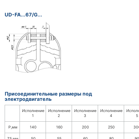
UD-FA...67/G...
Присоединительные размеры под
электродвигатель
Исполнение
Исполнение
Исполнение
Исполнение
Испол
1
2
3
4
5
Р,мм
140
160
200
250
30
Z5,мм
50
55
60
80
9