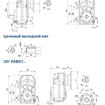
Цельный выходной вал
UD-FAB67...