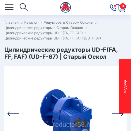
0
Главная
Каталог
Редукторы в Старом Осколе
Цилиндрические редукторы в Старом Осколе
ОВОСТИ
Цилиндрические редукторы UD-F(FA, FF, FAF)
Цилиндрические редукторы UD-F(FA, FF, FAF) (UD-F-67)
ОДБОР
ОТОР-
Цилиндрические редукторы UD-F(FA,
FF, FAF) (UD-F-67) | Старый Оскол
ЕДУКТОРА
АС
П
о
д
б
о
р
м
о
т
о
р
-
р
е
д
у
к
т
о
р
ОНТАКТЫ
ПЕЦПРЕДЛОЖЕНИЯ
ТЗЫВЫ
ЕКЛАМАЦИОННЫЙ