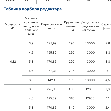
Таблица подбора редуктора
Частота
вращения
Крутящий
Допустимая
Мощность,
Передаточное
Серви
выходного
момент,
радиальная
кВт
число
факто
вала, об/
Нм
нагрузка, Н
мин
3,9
228,99
290
13000
2,8
4,6
195,39
250
13000
3,3
0,12
5,3
170,85
220
13000
3,8
5,6
162,31
205
13000
4
6,3
142,4
181
13000
4,5
3,9
228,99
450
12600
1,8
4,6
195,39
385
12900
2,1
5,3
170,85
340
13000
2,4