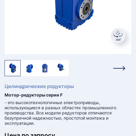
КТ
АКАНСИИ
братный
звонок
осква
лер:
сква
ыбрать
ругой
город
Цилиндрические редукторы
Мотор-редукторы серии F
- это высокотехнологичные электроприводы,
использующиеся в разных областях промышленного
производства. Все модели редукторов отличаются
безупречной надежностью, простотой монтажа и
эксплуатации.
Цена по запросу