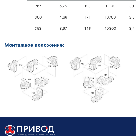
267
5,25
193
11100
3,1
300
4,66
171
10700
3,3
353
3,97
146
10300
3,4
Монтажное положение: