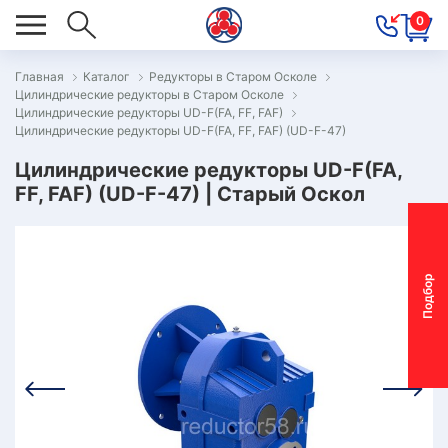
0
Главная
Каталог
Редукторы в Старом Осколе
Цилиндрические редукторы в Старом Осколе
ОВОСТИ
Цилиндрические редукторы UD-F(FA, FF, FAF)
Цилиндрические редукторы UD-F(FA, FF, FAF) (UD-F-47)
ОДБОР
ОТОР-
Цилиндрические редукторы UD-F(FA,
FF, FAF) (UD-F-47) | Старый Оскол
ЕДУКТОРА
АС
П
о
д
б
о
р
м
о
т
о
р
-
р
е
д
у
к
т
о
р
ОНТАКТЫ
ПЕЦПРЕДЛОЖЕНИЯ
ТЗЫВЫ
ЕКЛАМАЦИОННЫЙ