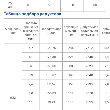
Z5,
50
55
60
80
мм
Таблица подбора редуктора
Частота
вращения
Крутящий
Допустимая
Мощность,
Передаточное
Серви
выходного
момент,
радиальная
кВт
число
факто
вала, об/
Нм
нагрузка, Н
мин
4,7
190,76
245
7510
1,65
5,1
175,38
225
7640
1,8
6
150,06
191
7820
2,1
6,9
130,07
166
7940
2,4
7,4
121,57
155
7990
2,6
8,6
105,09
134
8070
3
0,12
10
89,29
144
8130
3,5