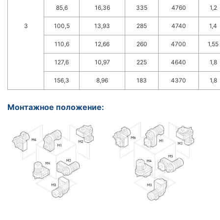
85,6
16,36
335
4760
1,2
3
100,5
13,93
285
4740
1,4
110,6
12,66
260
4700
1,55
127,6
10,97
225
4640
1,8
156,3
8,96
183
4370
1,8
Монтажное положение: