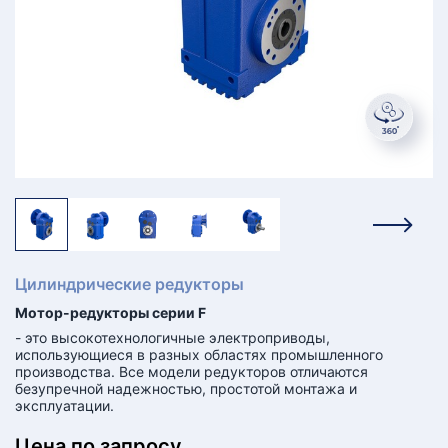
КТ
АКАНСИИ
братный
звонок
осква
лер:
сква
ыбрать
ругой
город
Цилиндрические редукторы
Мотор-редукторы серии F
- это высокотехнологичные электроприводы,
использующиеся в разных областях промышленного
производства. Все модели редукторов отличаются
безупречной надежностью, простотой монтажа и
эксплуатации.
Цена по запросу