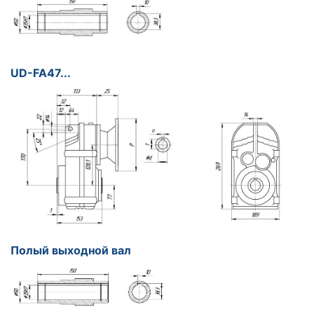
UD-FA47...
Полый выходной вал