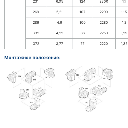
231
6,05
124
2300
1,1
269
5,21
107
2290
1,15
286
4,9
100
2280
1,2
332
4,22
86
2250
1,25
372
3,77
77
2220
1,35
Монтажное положение: