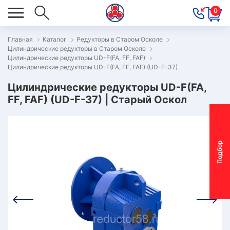
0
Главная
Каталог
Редукторы в Старом Осколе
Цилиндрические редукторы в Старом Осколе
ОВОСТИ
Цилиндрические редукторы UD-F(FA, FF, FAF)
Цилиндрические редукторы UD-F(FA, FF, FAF) (UD-F-37)
ОДБОР
ОТОР-
Цилиндрические редукторы UD-F(FA,
FF, FAF) (UD-F-37) | Старый Оскол
ЕДУКТОРА
АС
П
о
д
б
о
р
м
о
т
о
р
-
р
е
д
у
к
т
о
р
ОНТАКТЫ
ПЕЦПРЕДЛОЖЕНИЯ
ТЗЫВЫ
ЕКЛАМАЦИОННЫЙ