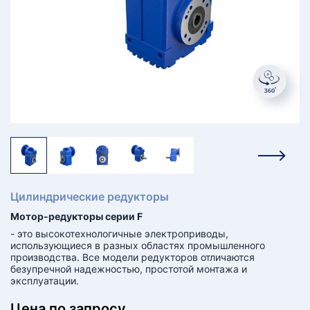
КТ
АКАНСИИ
братный
звонок
осква
лер:
сква
ыбрать
ругой
город
Цилиндрические редукторы
Мотор-редукторы серии F
- это высокотехнологичные электроприводы,
использующиеся в разных областях промышленного
производства. Все модели редукторов отличаются
безупречной надежностью, простотой монтажа и
эксплуатации.
Цена по запросу