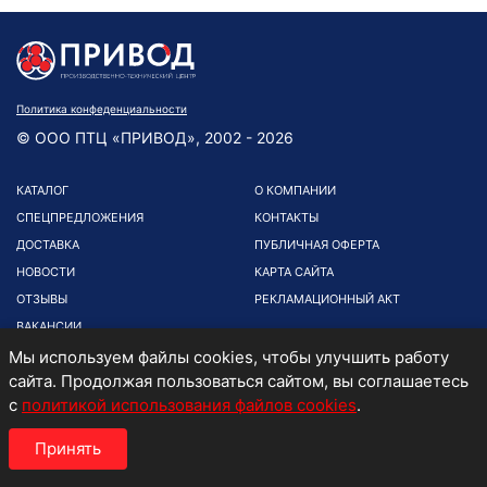
Политика конфеденциальности
© ООО ПТЦ «ПРИВОД», 2002 - 2026
КАТАЛОГ
О КОМПАНИИ
СПЕЦПРЕДЛОЖЕНИЯ
КОНТАКТЫ
ДОСТАВКА
ПУБЛИЧНАЯ ОФЕРТА
НОВОСТИ
КАРТА САЙТА
ОТЗЫВЫ
РЕКЛАМАЦИОННЫЙ АКТ
ВАКАНСИИ
Мы используем файлы cookies, чтобы улучшить работу
8-800-2000-220
сайта. Продолжая пользоваться сайтом, вы соглашаетесь
с
политикой использования файлов cookies
.
+7 (495) 979-59-95
+7 (495) 978-58-85
Принять
info@reductor58.ru