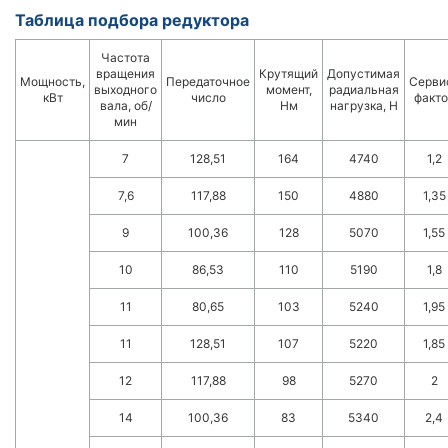
Таблица подбора редуктора
Частота
вращения
Крутящий
Допустимая
Мощность,
Передаточное
Серви
выходного
момент,
радиальная
кВт
число
факто
вала, об/
Нм
нагрузка, Н
мин
7
128,51
164
4740
1,2
7,6
117,88
150
4880
1,35
9
100,36
128
5070
1,55
10
86,53
110
5190
1,8
11
80,65
103
5240
1,95
11
128,51
107
5220
1,85
12
117,88
98
5270
2
14
100,36
83
5340
2,4