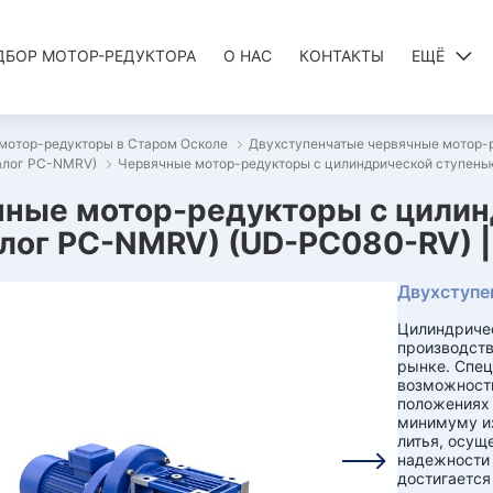
ДБОР МОТОР-РЕДУКТОРА
О НАС
КОНТАКТЫ
ЕЩЁ
мотор-редукторы в Старом Осколе
Двухступенчатые червячные мотор-
алог PC-NMRV)
Червячные мотор-редукторы с цилиндрической ступен
ные мотор-редукторы с цилин
лог PC-NMRV) (UD-PC080-RV) |
Двухступе
Цилиндриче
производств
рынке. Спец
возможности
положениях 
минимуму из
литья, осущ
надежности 
достигается