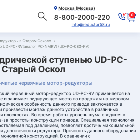
Москва (Москва)
0
8-800-2000-220
info@reductor58.ru
редукторы в Старом Осколе
ью UD-PC-RV(аналог PC-NMRV) (UD-PC-080-RV)
дрической ступенью UD-PC-
 Старый Оскол
нчатые червячные мотор-редукторы
ский червячный мотор-редуктор UD-PC-RV применяется на
е и занимает лидирующее место по продажам на мировом
ифическая особенность данного привода заключается в
 произвести монтаж данного устройства в различных
и плоскостях. Во время работы уровень шума сводится к
-за простоты конструкции привода. Специальная технология
ествляемая под давлением, позволяет достичь максимальной
и долговечности редуктора. Прочность данного оборудования
 монолитной конструкцией. В сравнении с