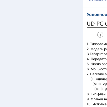
Условное
1. Типоразм
2. Модель р
3.Габарит р
4. Передато
5. Число об
6. Мощность
7. Наличие 
(Е- одинар
Е(МШ)- од
ЕЕ(МШ)- дв
8. Тип флан
9. Фланец н
10. Исполне