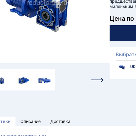
предшествен
маленьким в
Цена по
Выбрать
UD
стики
Описание
Доставка
ие характеристики