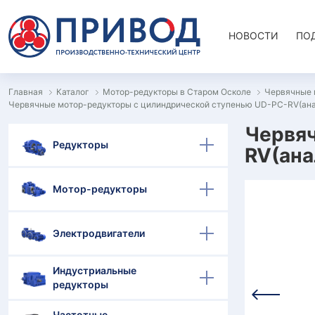
НОВОСТИ
ПО
Главная
Каталог
Мотор-редукторы в Старом Осколе
Червячные 
Червячные мотор-редукторы с цилиндрической ступенью UD-PC-RV(ан
Червяч
Редукторы
RV(ана
Мотор-редукторы
Электродвигатели
Индустриальные
редукторы
Частотные