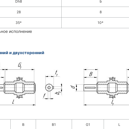
Dh8
b
28
8
35*
10*
ьное исполнение
ний и двухсторонний
B
B1
G1
L