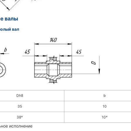
е валы
полый вал
Dh8
b
35
10
38*
10*
ьное исполнение