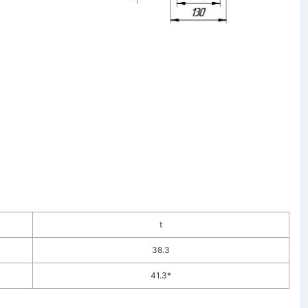
t
38.3
41.3*