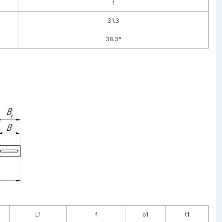
t
31.3
38.3*
L1
f
b1
t1