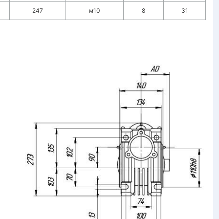
247
м10
8
31