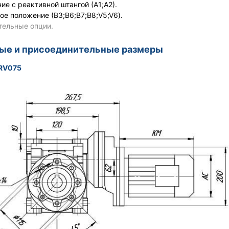
ние с реактивной штангой (А1;А2).
ое положение (В3;В6;В7;В8;V5;V6).
тельные опции.
ные и присоединительные размеры
RV075