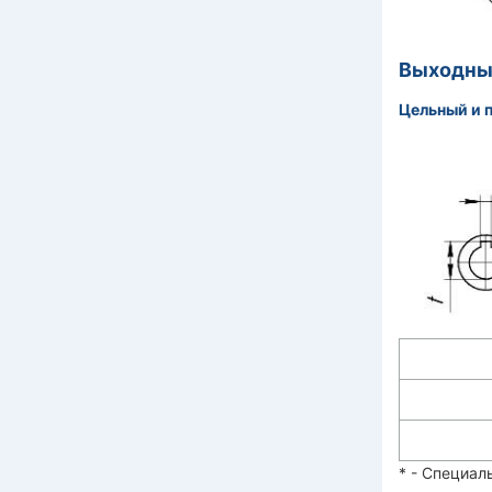
Выходны
Цельный и 
* - Специал