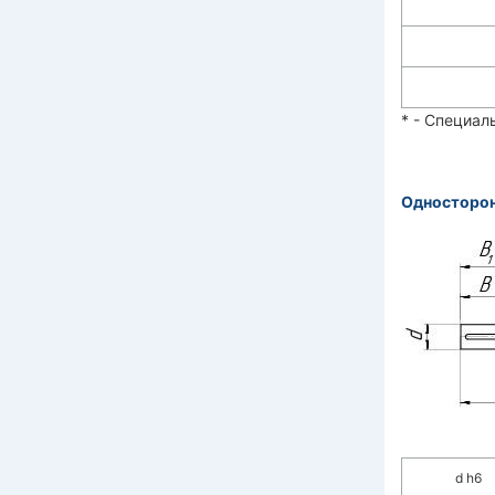
* - Специал
Односторон
d h6