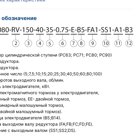
 обозначение
ер цилиндрической ступени (РС63; РС71; PC80; РС90)
едуктора.
едуктора.
чное число (5;7,5;10;15;20;25;30;40;50;60;80;100)
оротов выходного вала, об/мин.
 электродвигателя, кВт.
электромагнитного тормоза у электродвигателя,
ный тормоз, ЕЕ- двойной тормоз,
инарный малошумный тормоз,
ойной малошумный тормоз).
ца электродвигателя (В5;В14).
а выходном валу редуктора (FA;FB;FC;FD;FE).
ние с выходным валом (SS1;SS2;DS).