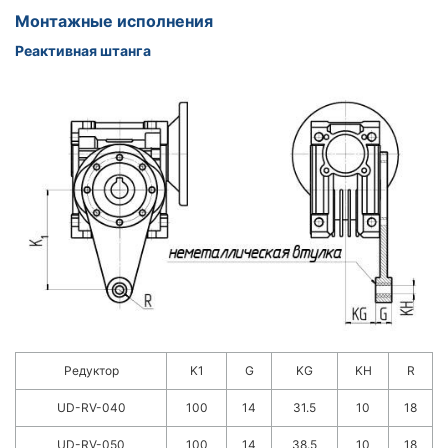
Монтажные исполнения
Реактивная штанга
Редуктор
K1
G
KG
KH
R
UD-RV-040
100
14
31.5
10
18
UD-RV-050
100
14
38.5
10
18