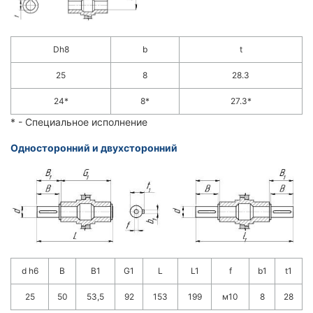
Dh8
b
t
25
8
28.3
24*
8*
27.3*
* - Специальное исполнение
Односторонний и двухсторонний
d h6
B
B1
G1
L
L1
f
b1
t1
25
50
53,5
92
153
199
м10
8
28