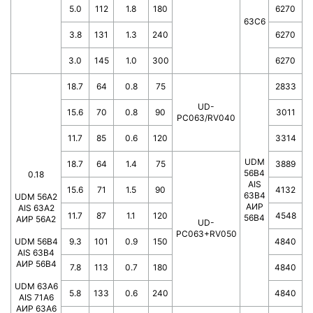
5.0
112
1.8
180
6270
63C6
3.8
131
1.3
240
6270
3.0
145
1.0
300
6270
18.7
64
0.8
75
2833
UD-
15.6
70
0.8
90
3011
PC063/RV040
11.7
85
0.6
120
3314
UDM
18.7
64
1.4
75
3889
56B4
0.18
AIS
15.6
71
1.5
90
4132
63B4
UDM 56A2
АИР
AIS 63A2
11.7
87
1.1
120
4548
56В4
АИР 56А2
UD-
PC063+RV050
UDM 56B4
9.3
101
0.9
150
4840
AIS 63B4
АИР 56В4
7.8
113
0.7
180
4840
UDM 63A6
5.8
133
0.6
240
4840
AIS 71A6
АИР 63А6