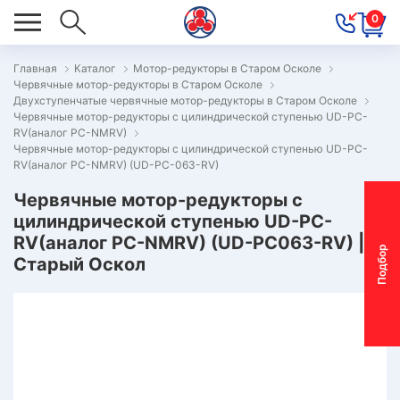
0
Главная
Каталог
Мотор-редукторы в Старом Осколе
Червячные мотор-редукторы в Старом Осколе
ОВОСТИ
Двухступенчатые червячные мотор-редукторы в Старом Осколе
Червячные мотор-редукторы с цилиндрической ступенью UD-PC-
ОДБОР
RV(аналог PC-NMRV)
ОТОР-
Червячные мотор-редукторы с цилиндрической ступенью UD-PC-
RV(аналог PC-NMRV) (UD-PC-063-RV)
ЕДУКТОРА
Червячные мотор-редукторы с
цилиндрической ступенью UD-PC-
АС
RV(аналог PC-NMRV) (UD-PC063-RV) |
П
о
д
б
о
р
м
о
т
о
р
-
р
е
д
у
к
т
о
р
Старый Оскол
ОНТАКТЫ
ПЕЦПРЕДЛОЖЕНИЯ
ТЗЫВЫ
ЕКЛАМАЦИОННЫЙ