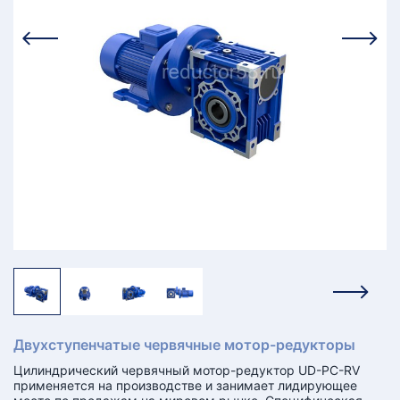
КТ
АКАНСИИ
братный
звонок
осква
лер:
сква
ыбрать
ругой
город
Двухступенчатые червячные мотор-редукторы
Цилиндрический червячный мотор-редуктор UD-PC-RV
применяется на производстве и занимает лидирующее