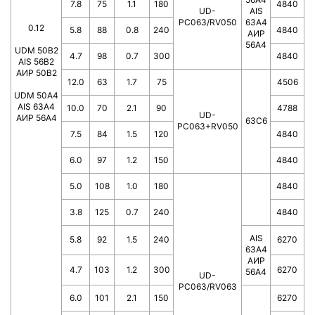
7.8
75
1.1
180
4840
UD-
AIS
PC063/RV050
63A4
0.12
5.8
88
0.8
240
4840
АИР
56А4
UDM 50B2
4.7
98
0.7
300
4840
AIS 56B2
АИР 50В2
12.0
63
1.7
75
4506
UDM 50A4
AIS 63A4
10.0
70
2.1
90
4788
UD-
АИР 56А4
63C6
PC063+RV050
7.5
84
1.5
120
4840
6.0
97
1.2
150
4840
5.0
108
1.0
180
4840
3.8
125
0.7
240
4840
AIS
5.8
92
1.5
240
6270
63A4
АИР
4.7
103
1.2
300
6270
56А4
UD-
PC063/RV063
6.0
101
2.1
150
6270