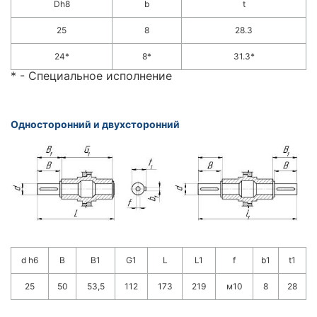
Dh8
b
t
25
8
28.3
24*
8*
31.3*
* - Специальное исполнение
Односторонний и двухсторонний
d h6
B
B1
G1
L
L1
f
b1
t1
25
50
53,5
112
173
219
м10
8
28