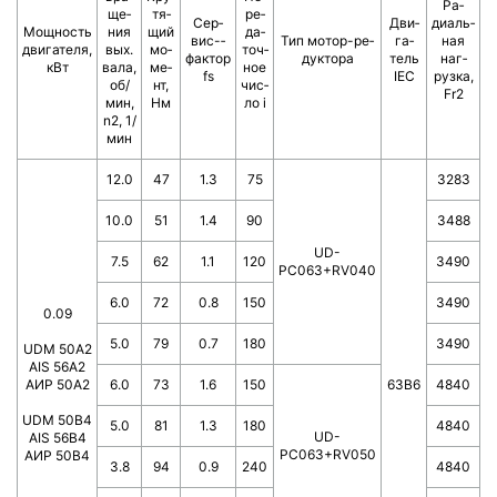
Ра­
ще­
тя­
ре­
Сер­
Дви­
диаль­
Мощ­ность
ния
щий
да­
вис-­
Тип мотор-­ре­
га­
ная
двигателя,
вых.
мо­
точ­
фактор
дук­то­ра
тель
наг­
кВт
вала,
ме­
ное
fs
IEC
руз­ка,
об/
нт,
чис­
Fr2
мин,
Нм
ло i
n2, 1/
мин
12.0
47
1.3
75
3283
10.0
51
1.4
90
3488
UD-
7.5
62
1.1
120
3490
PC063+RV040
6.0
72
0.8
150
3490
0.09
5.0
79
0.7
180
3490
UDM 50A2
AIS 56A2
АИР 50А2
6.0
73
1.6
150
63B6
4840
UDM 50B4
5.0
81
1.3
180
4840
UD-
AIS 56B4
PC063+RV050
АИР 50В4
3.8
94
0.9
240
4840