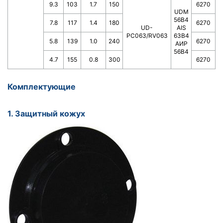
9.3
103
1.7
150
6270
UDM
56B4
7.8
117
1.4
180
6270
UD-
AIS
PC063/RV063
63B4
5.8
139
1.0
240
6270
АИР
56В4
4.7
155
0.8
300
6270
Комплектующие
1. Защитный кожух