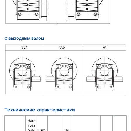
С выходным валом
Технические характеристики
Час­
то­та
вра­
Кру­
Пе­