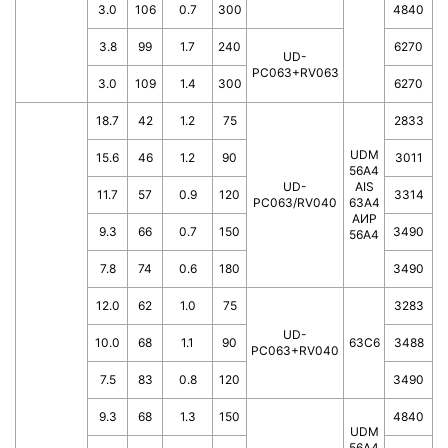
3.0
106
0.7
300
4840
3.8
99
1.7
240
6270
UD-
PC063+RV063
3.0
109
1.4
300
6270
18.7
42
1.2
75
2833
UDM
15.6
46
1.2
90
3011
56А4
UD-
AIS
11.7
57
0.9
120
3314
PC063/RV040
63A4
АИР
9.3
66
0.7
150
3490
56А4
7.8
74
0.6
180
3490
12.0
62
1.0
75
3283
UD-
10.0
68
1.1
90
63C6
3488
PC063+RV040
7.5
83
0.8
120
3490
9.3
68
1.3
150
4840
UDM
56А4