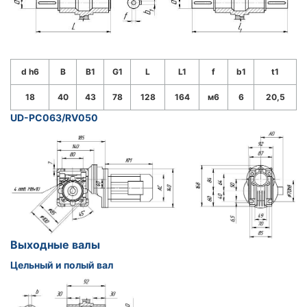
d h6
B
B1
G1
L
L1
f
b1
t1
18
40
43
78
128
164
м6
6
20,5
UD-PC063/RV050
Выходные валы
Цельный и полый вал