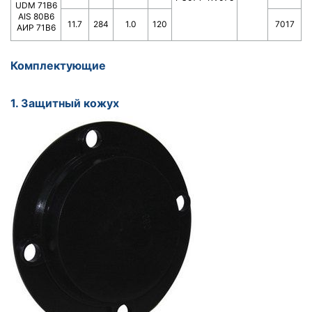
UDM 71B6
AIS 80B6
11.7
284
1.0
120
7017
АИР 71В6
Комплектующие
1. Защитный кожух