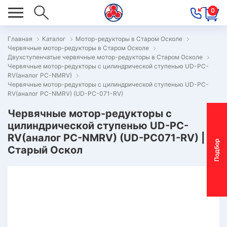
0
Главная
Каталог
Мотор-редукторы в Старом Осколе
Червячные мотор-редукторы в Старом Осколе
ОВОСТИ
Двухступенчатые червячные мотор-редукторы в Старом Осколе
Червячные мотор-редукторы с цилиндрической ступенью UD-PC-
ОДБОР
RV(аналог PC-NMRV)
ОТОР-
Червячные мотор-редукторы с цилиндрической ступенью UD-PC-
RV(аналог PC-NMRV) (UD-PC-071-RV)
ЕДУКТОРА
Червячные мотор-редукторы с
цилиндрической ступенью UD-PC-
АС
RV(аналог PC-NMRV) (UD-PC071-RV) |
П
о
д
б
о
р
м
о
т
о
р
-
р
е
д
у
к
т
о
р
Старый Оскол
ОНТАКТЫ
ПЕЦПРЕДЛОЖЕНИЯ
ТЗЫВЫ
ЕКЛАМАЦИОННЫЙ