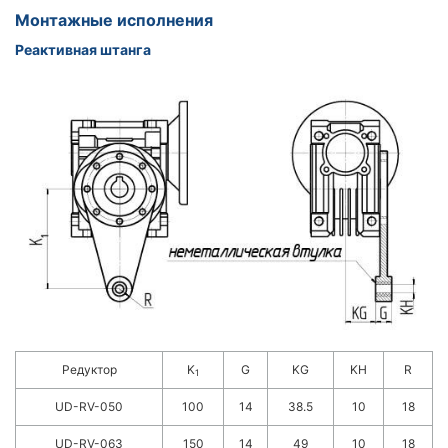
Монтажные исполнения
Реактивная штанга
Редуктор
K
G
KG
KH
R
1
UD-RV-050
100
14
38.5
10
18
UD-RV-063
150
14
49
10
18