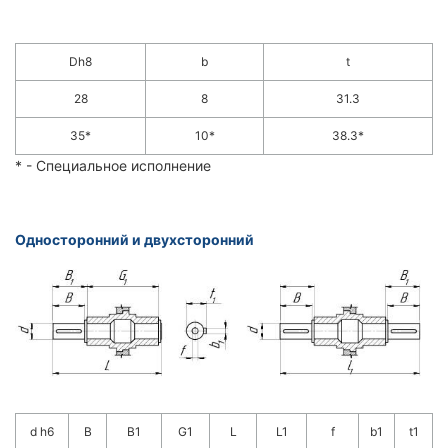
Dh8
b
t
28
8
31.3
35*
10*
38.3*
* - Специальное исполнение
Односторонний и двухсторонний
d h6
B
B1
G1
L
L1
f
b1
t1