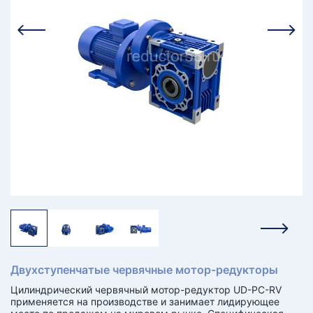
КТ
АКАНСИИ
братный
звонок
осква
лер:
сква
ыбрать
ругой
город
Двухступенчатые червячные мотор-редукторы
Цилиндрический червячный мотор-редуктор UD-PC-RV
применяется на производстве и занимает лидирующее