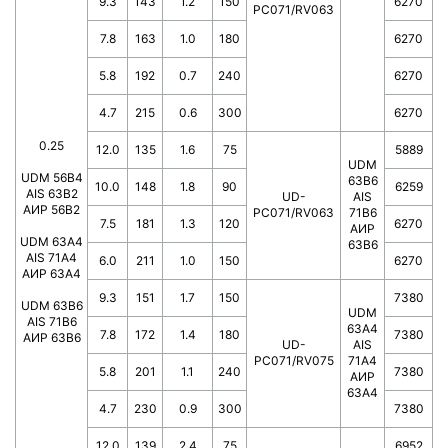
9.3
143
1.2
150
6270
PC071/RV063
7.8
163
1.0
180
6270
5.8
192
0.7
240
6270
4.7
215
0.6
300
6270
0.25
12.0
135
1.6
75
5889
UDM
UDM 56B4
63B6
10.0
148
1.8
90
6259
AIS 63B2
UD-
AIS
АИР 56В2
PC071/RV063
71B6
7.5
181
1.3
120
6270
АИР
UDM 63A4
63В6
AIS 71A4
6.0
211
1.0
150
6270
АИР 63А4
9.3
151
1.7
150
7380
UDM 63B6
UDM
AIS 71B6
63A4
7.8
172
1.4
180
7380
АИР 63В6
UD-
AIS
PC071/RV075
71A4
5.8
201
1.1
240
7380
АИР
63A4
4.7
230
0.9
300
7380
12.0
139
2.4
75
6952