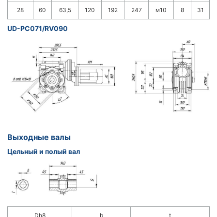
28
60
63,5
120
192
247
м10
8
31
UD-PC071/RV090
Выходные валы
Цельный и полый вал
Dh8
b
t