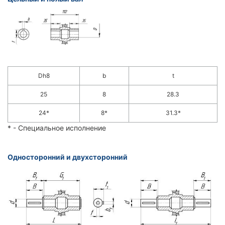
Dh8
b
t
25
8
28.3
24*
8*
31.3*
* - Специальное исполнение
Односторонний и двухсторонний