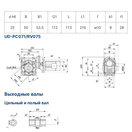
d h6
B
B1
G1
L
L1
f
b1
t1
25
50
53,5
112
173
219
м10
8
28
UD-PC071/RV075
Выходные валы
Цельный и полый вал