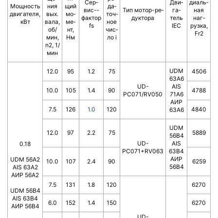
Сер­
Дви­
диаль­
Мощ­ность
ния
щий
да­
вис-­
Тип мотор-­ре­
га­
ная
двигателя,
вых.
мо­
точ­
фактор
дук­то­ра
тель
наг­
кВт
вала,
ме­
ное
fs
IEC
руз­ка,
об/
нт,
чис­
Fr2
мин,
Нм
ло i
n2, 1/
мин
UDM
12.0
95
1.2
75
4506
63A6
UD-
AIS
10.0
105
1.4
90
4788
PC071/RV050
71A6
АИР
7.5
126
1.0
120
4840
63A6
UDM
12.0
97
2.2
75
5889
56B4
UD-
AIS
0.18
PC071+RV063
63B4
АИР
UDM 56A2
10.0
107
2.4
90
6259
56В4
AIS 63A2
АИР 56А2
7.5
131
1.8
120
6270
UDM 56B4
AIS 63B4
6.0
152
1.4
150
6270
АИР 56В4
UD-