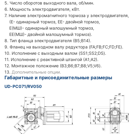
5. Число оборотов выходного вала, об/мин.
6. Мощность электродвигателя, кВт.
7. Наличие электромагнитного тормоза у электродвигателя,
(Е- одинарный тормоз, ЕЕ- двойной тормоз,
Е(МШ)- одинарный малошумный тормоз,
ЕЕ(МШ)- двойной малошумный тормоз).
8. Тип фланца электродвигателя (В5;В14).
9. Фланец на выходном валу редуктора (FA;FB;FC;FD;FE).
10. Исполнение с выходным валом (SS1;SS2;DS).
11. Исполнение с реактивной штангой (А1;А2).
12. Монтажное положение (В3;В6;В7;В8;V5;V6).
13.
Дополнительные опции.
Габаритные и присоединительные размеры
UD-PC071/RV050