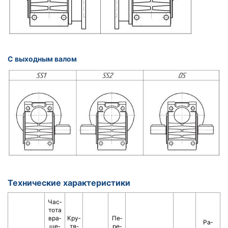
С выходным валом
Технические характеристики
Час­
то­та
вра­
Кру­
Пе­
Ра­
ще­
тя­
ре­