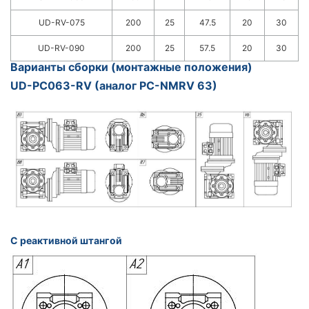
UD-RV-075
200
25
47.5
20
30
UD-RV-090
200
25
57.5
20
30
Варианты сборки (монтажные положения)
UD-PC063-RV (аналог РС-NMRV 63)
С реактивной штангой