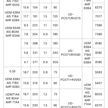
71B4
AIS 71A2
АИР
АИР 63А2
15.6
154
1.9
90
6375
63В4
UDM 63B4
UD-
AIS 71B4
11.7
191
1.5
120
7017
PC071/RV075
АИР 63В4
9.3
223
1.1
150
7380
UDM 63A6
AIS 80A6
7.8
254
0.9
180
7380
АИР 63А6
UDM
7.8
268
1.5
180
8180
63B4
UD-
AIS
5.8
321
1.1
240
8180
PC071/RV090
71B4
АИР
4.7
371
0.9
300
8180
63В4
0.55
18.7
200
0.8
75
5083
UD-
UDM 63B2
PC071+RV063
AIS 71B2
15.6
219
0.9
90
5401
UDM
АИР 63В2
71A4
AIS
18.7
205
1.2
75
6000
UDM71A4
80A4
AIS 80A4
АИР
АИР 71А4
UD-
71А4
15.6
230
1.3
90
6375
PC071+RV075