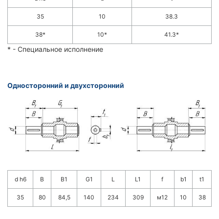
35
10
38.3
38*
10*
41.3*
* - Специальное исполнение
Односторонний и двухсторонний
d h6
B
B1
G1
L
L1
f
b1
t1
35
80
84,5
140
234
309
м12
10
38