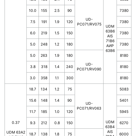
10.0
155
2.5
90
7380
UD-
7.5
191
1.9
120
7380
PC071/RV075
UDM
63B6
6.0
219
1.5
150
7380
AIS
71B6
5.0
248
1.2
180
7380
АИР
63В6
5.0
263
1.9
180
8180
UD-
3.8
318
1.4
240
8180
PC071/RV090
3.0
358
1.1
300
8180
18.7
134
1.2
75
5083
15.6
148
1.4
90
5401
UD-
PC071/RV063
11.7
185
1.0
120
5945
UDM
0.37
9.3
212
0.8
150
6270
63В4
AIS
UDM 63A2
18.7
138
1.8
75
6000