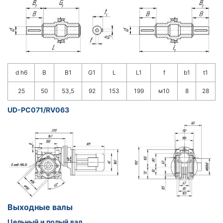
d h6
B
B1
G1
L
L1
f
b1
t1
25
50
53,5
92
153
199
м10
8
28
UD-PC071/RV063
Выходные валы
Цельный и полый вал