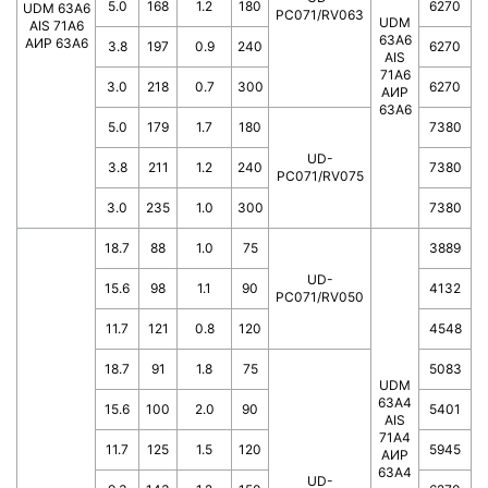
5.0
168
1.2
180
6270
UDM 63A6
PC071/RV063
UDM
AIS 71A6
63A6
АИР 63А6
3.8
197
0.9
240
6270
AIS
71A6
3.0
218
0.7
300
6270
АИР
63А6
5.0
179
1.7
180
7380
UD-
3.8
211
1.2
240
7380
PC071/RV075
3.0
235
1.0
300
7380
18.7
88
1.0
75
3889
UD-
15.6
98
1.1
90
4132
PC071/RV050
11.7
121
0.8
120
4548
18.7
91
1.8
75
5083
UDM
63A4
15.6
100
2.0
90
5401
AIS
71A4
11.7
125
1.5
120
5945
АИР
63A4
UD-