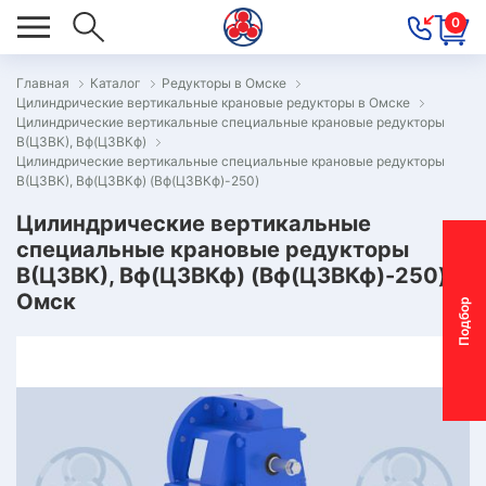
0
Главная
Каталог
Редукторы в Омске
Цилиндрические вертикальные крановые редукторы в Омске
ОВОСТИ
Цилиндрические вертикальные специальные крановые редукторы
В(Ц3ВК), Вф(Ц3ВКф)
ОДБОР
Цилиндрические вертикальные специальные крановые редукторы
ОТОР-
В(Ц3ВК), Вф(Ц3ВКф) (Вф(Ц3ВКф)-250)
ЕДУКТОРА
Цилиндрические вертикальные
специальные крановые редукторы
В(Ц3ВК), Вф(Ц3ВКф) (Вф(Ц3ВКф)-250) |
АС
Омск
П
о
д
б
о
р
м
о
т
о
р
-
р
е
д
у
к
т
о
р
ОНТАКТЫ
ПЕЦПРЕДЛОЖЕНИЯ
ТЗЫВЫ
ЕКЛАМАЦИОННЫЙ