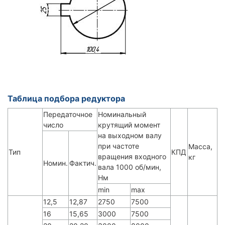
Таблица подбора редуктора
Передаточное
Номинальный
число
крутящий момент
на выходном валу
при частоте
Масса,
Тип
КПД
вращения входного
кг
Номин.
Фактич.
вала 1000 об/мин,
Нм
min
mаx
12,5
12,87
2750
7500
16
15,65
3000
7500