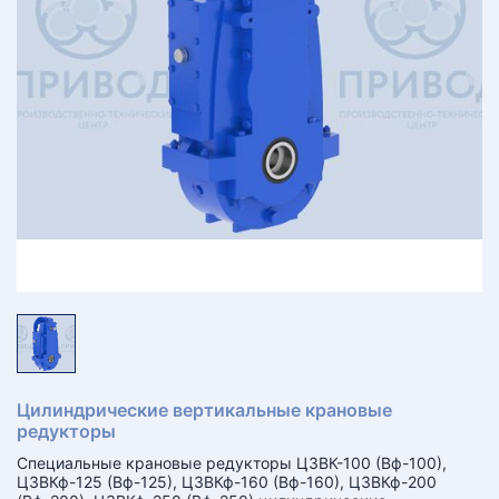
КТ
АКАНСИИ
братный
звонок
осква
лер:
сква
ыбрать
ругой
город
Цилиндрические вертикальные крановые
редукторы
Специальные крановые редукторы Ц3ВК-100 (Вф-100),
Ц3ВКф-125 (Вф-125), Ц3ВКф-160 (Вф-160), Ц3ВКф-200