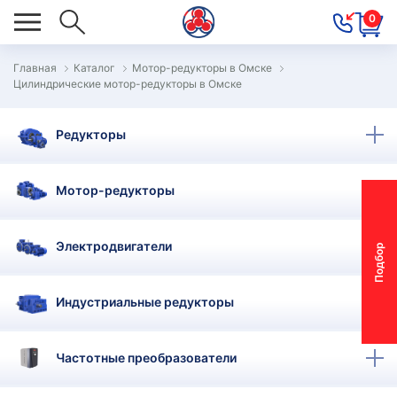
0
Главная
Каталог
Мотор-редукторы в Омске
Цилиндрические мотор-редукторы в Омске
ОВОСТИ
ОДБОР
Редукторы
ОТОР-
ЕДУКТОРА
Мотор-редукторы
АС
Электродвигатели
П
о
д
б
о
р
м
о
т
о
р
-
р
е
д
у
к
т
о
р
ОНТАКТЫ
ПЕЦПРЕДЛОЖЕНИЯ
Индустриальные редукторы
ТЗЫВЫ
Частотные преобразователи
ЕКЛАМАЦИОННЫЙ