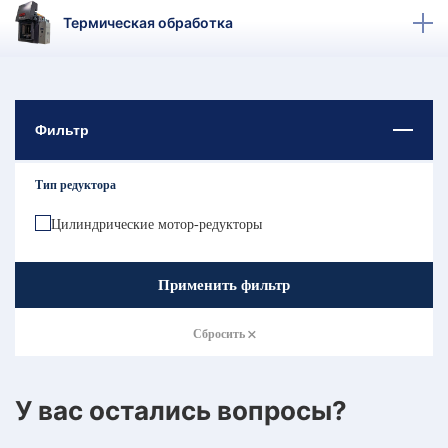
КТ
Термическая обработка
АКАНСИИ
братный
звонок
Фильтр
осква
лер:
сква
Тип редуктора
ыбрать
ругой
Цилиндрические мотор-редукторы
город
Применить фильтр
Сбросить
У вас остались вопросы?