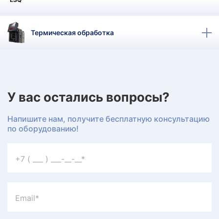
КТ
АКАНСИИ
Термическая обработка
братный
звонок
осква
лер:
сква
У вас остались вопросы?
ыбрать
ругой
город
Напишите нам, получите бесплатную консультацию
по оборудованию!