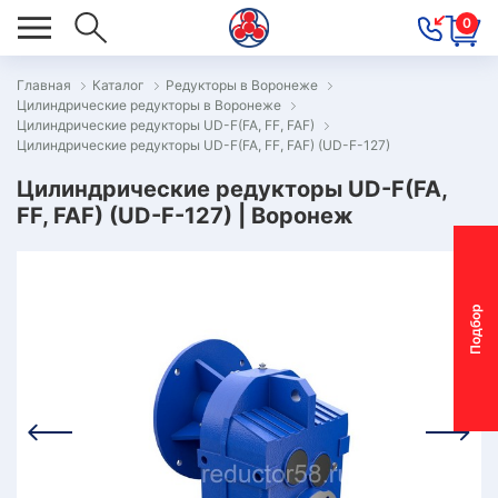
0
Главная
Каталог
Редукторы в Воронеже
Цилиндрические редукторы в Воронеже
ОВОСТИ
Цилиндрические редукторы UD-F(FA, FF, FAF)
Цилиндрические редукторы UD-F(FA, FF, FAF) (UD-F-127)
ОДБОР
ОТОР-
Цилиндрические редукторы UD-F(FA,
FF, FAF) (UD-F-127) | Воронеж
ЕДУКТОРА
АС
П
о
д
б
о
р
м
о
т
о
р
-
р
е
д
у
к
т
о
р
ОНТАКТЫ
ПЕЦПРЕДЛОЖЕНИЯ
ТЗЫВЫ
ЕКЛАМАЦИОННЫЙ