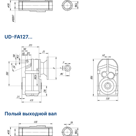
UD-FA127...
Полый выходной вал