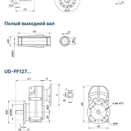
Полый выходной вал
UD-FF127...