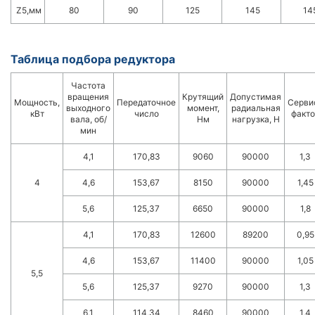
Z5,мм
80
90
125
145
14
Таблица подбора редуктора
Частота
вращения
Крутящий
Допустимая
Мощность,
Передаточное
Серви
выходного
момент,
радиальная
кВт
число
факто
вала, об/
Нм
нагрузка, Н
мин
4,1
170,83
9060
90000
1,3
4
4,6
153,67
8150
90000
1,45
5,6
125,37
6650
90000
1,8
4,1
170,83
12600
89200
0,95
4,6
153,67
11400
90000
1,05
5,5
5,6
125,37
9270
90000
1,3
6,1
114,34
8460
90000
1,4