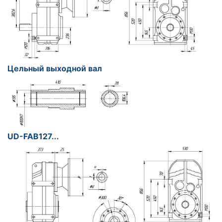
Цельный выходной вал
UD-FAB127...