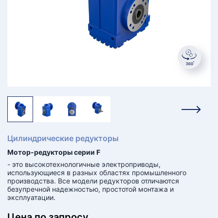
КТ
АКАНСИИ
братный
звонок
осква
лер:
сква
ыбрать
ругой
город
Цилиндрические редукторы
Мотор-редукторы серии F
- это высокотехнологичные электроприводы,
использующиеся в разных областях промышленного
производства. Все модели редукторов отличаются
безупречной надежностью, простотой монтажа и
эксплуатации.
Цена по запросу