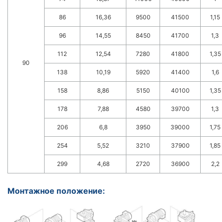
86
16,36
9500
41500
1,15
96
14,55
8450
41700
1,3
112
12,54
7280
41800
1,35
90
138
10,19
5920
41400
1,6
158
8,86
5150
40100
1,35
178
7,88
4580
39700
1,3
206
6,8
3950
39000
1,75
254
5,52
3210
37900
1,85
299
4,68
2720
36900
2,2
Монтажное положение: