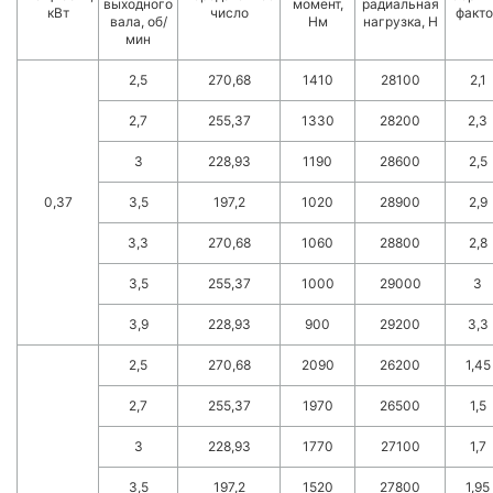
выходного
момент,
радиальная
кВт
число
факто
вала, об/
Нм
нагрузка, Н
мин
2,5
270,68
1410
28100
2,1
2,7
255,37
1330
28200
2,3
3
228,93
1190
28600
2,5
0,37
3,5
197,2
1020
28900
2,9
3,3
270,68
1060
28800
2,8
3,5
255,37
1000
29000
3
3,9
228,93
900
29200
3,3
2,5
270,68
2090
26200
1,45
2,7
255,37
1970
26500
1,5
3
228,93
1770
27100
1,7
3,5
197,2
1520
27800
1,95