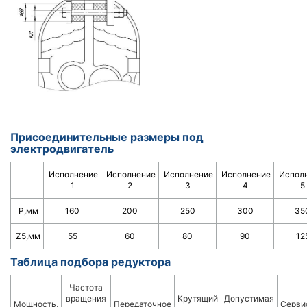
Присоединительные размеры под
электродвигатель
Исполнение
Исполнение
Исполнение
Исполнение
Испол
1
2
3
4
5
Р,мм
160
200
250
300
35
Z5,мм
55
60
80
90
12
Таблица подбора редуктора
Частота
вращения
Крутящий
Допустимая
Мощность,
Передаточное
Серви