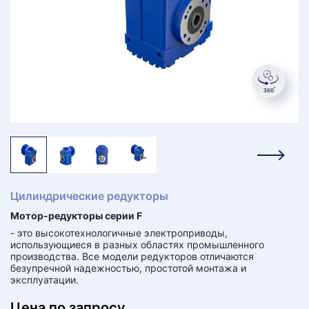
КТ
АКАНСИИ
братный
звонок
осква
лер:
сква
ыбрать
ругой
город
Цилиндрические редукторы
Мотор-редукторы серии F
- это высокотехнологичные электроприводы,
использующиеся в разных областях промышленного
производства. Все модели редукторов отличаются
безупречной надежностью, простотой монтажа и
эксплуатации.
Цена по запросу