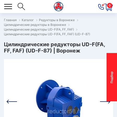
0
Главная
Каталог
Редукторы в Воронеже
Цилиндрические редукторы в Воронеже
ОВОСТИ
Цилиндрические редукторы UD-F(FA, FF, FAF)
Цилиндрические редукторы UD-F(FA, FF, FAF) (UD-F-87)
ОДБОР
ОТОР-
Цилиндрические редукторы UD-F(FA,
FF, FAF) (UD-F-87) | Воронеж
ЕДУКТОРА
АС
П
о
д
б
о
р
м
о
т
о
р
-
р
е
д
у
к
т
о
р
ОНТАКТЫ
ПЕЦПРЕДЛОЖЕНИЯ
ТЗЫВЫ
ЕКЛАМАЦИОННЫЙ