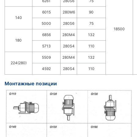
6261
280S6
75
6015
280M6
90
140
5000
280S6
75
18500
6856
280M4
132
180
5713
280S4
110
5509
280M4
132
224(280)
4592
280S4
110
Монтажные позиции