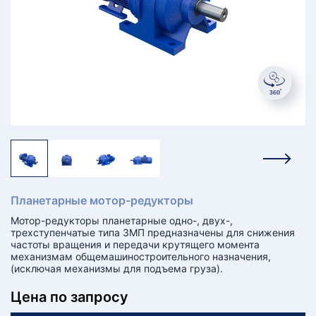
КТ
АКАНСИИ
братный
звонок
осква
лер:
сква
ыбрать
ругой
город
Планетарные мотор-редукторы
Мотор-редукторы планетарные одно-, двух-,
трехступенчатые типа 3МП предназначены для снижения
частоты вращения и передачи крутящего момента
механизмам общемашиностроительного назначения,
(исключая механизмы для подъема груза).
Цена по запросу