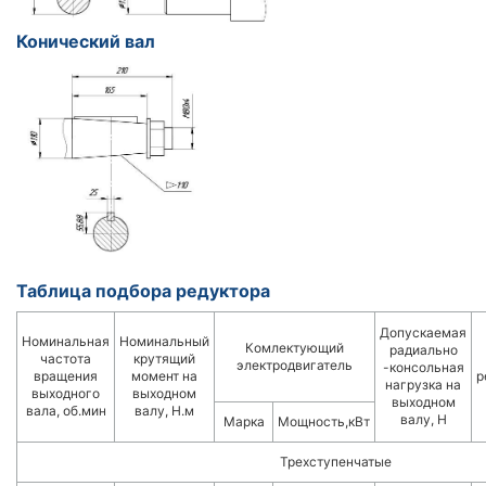
Конический вал
Таблица подбора редуктора
Допускаемая
Номинальная
Номинальный
Комлектующий
радиально
частота
крутящий
электродвигатель
-консольная
вращения
момент на
р
нагрузка на
выходного
выходном
выходном
вала, об.мин
валу, Н.м
валу, Н
Марка
Мощность,кВт
Трехступенчатые