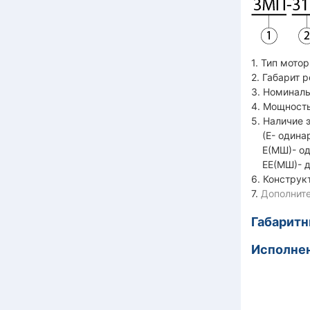
1. Тип мото
2. Габарит 
3. Номиналь
4. Мощность
5. Наличие 
(Е- одинар
Е(МШ)- од
ЕЕ(МШ)- дв
6. Конструк
7.
Дополните
Габарит
Исполнен