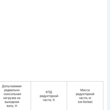
Допускаемая
радиально
Масса
КПД
-консольная
редукторной
редукторной
нагрузка на
части, кг
части, %
выходном
(не более)
валу, Н