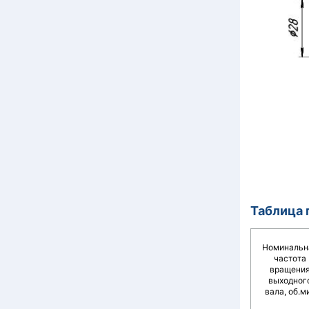
Таблица 
Номинальн
частота
вращени
выходног
вала, об.м