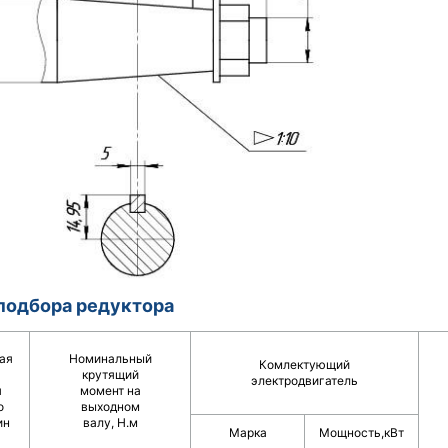
подбора редуктора
ая
Номинальный
Комлектующий
крутящий
электродвигатель
я
момент на
о
выходном
ин
валу, Н.м
Марка
Мощность,кВт