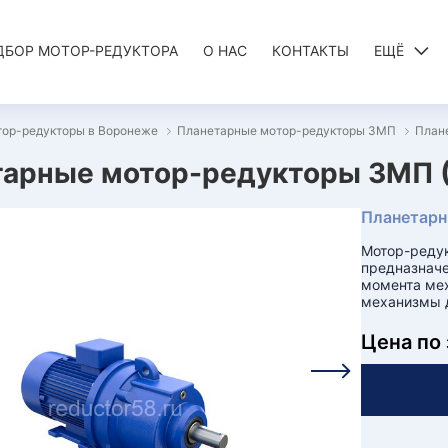
ДБОР МОТОР-РЕДУКТОРА
О НАС
КОНТАКТЫ
ЕЩЁ
тор-редукторы в Воронеже
Планетарные мотор-редукторы 3МП
План
арные мотор-редукторы 3МП (
Планетарн
Мотор-редук
предназначе
момента мех
механизмы д
Цена по