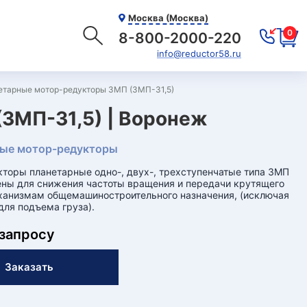
Москва (Москва)
0
8-800-2000-220
info@reductor58.ru
етарные мотор-редукторы 3МП (3МП-31,5)
3МП-31,5) | Воронеж
ые мотор-редукторы
торы планетарные одно-, двух-, трехступенчатые типа 3МП
ны для снижения частоты вращения и передачи крутящего
анизмам общемашиностроительного назначения, (исключая
ля подъема груза).
 запросу
Заказать