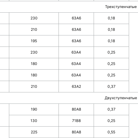
Трехступенчатые
230
63А6
0,18
210
63А6
0,18
195
63А6
0,18
230
63А4
0,25
180
63А4
0,25
180
63А4
0,25
210
63А2
0,37
Двухступенчатые
190
80А8
0,37
130
71В8
0,25
225
80А8
0,55