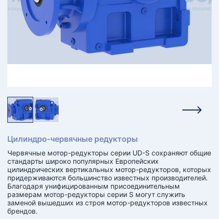
КТ
АКАНСИИ
братный
звонок
осква
лер:
сква
ыбрать
ругой
город
Цилиндро-червячные редукторы
Червячные мотор-редукторы серии UD-S сохраняют общие
стандарты широко популярных Европейских
цилиндрических вертикальных мотор-редукторов, которых
придерживаются большинство известных производителей.
Благодаря унифицированным присоединительным
размерам мотор-редукторы серии S могут служить
заменой вышедших из строя мотор-редукторов известных
брендов.