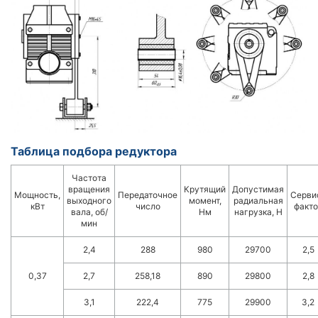
Таблица подбора редуктора
Частота
вращения
Крутящий
Допустимая
Мощность,
Передаточное
Серви
выходного
момент,
радиальная
кВт
число
факто
вала, об/
Нм
нагрузка, Н
мин
2,4
288
980
29700
2,5
0,37
2,7
258,18
890
29800
2,8
3,1
222,4
775
29900
3,2