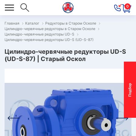
0
Главная
Каталог
Редукторы в Старом Осколе
Цилиндро-червячные редукторы в Старом Осколе
ОВОСТИ
Цилиндро-червячные редукторы UD-S
Цилиндро-червячные редукторы UD-S (UD-S-87)
ОДБОР
ОТОР-
Цилиндро-червячные редукторы UD-S
(UD-S-87) | Старый Оскол
ЕДУКТОРА
АС
П
о
д
б
о
р
м
о
т
о
р
-
р
е
д
у
к
т
о
р
ОНТАКТЫ
ПЕЦПРЕДЛОЖЕНИЯ
ТЗЫВЫ
ЕКЛАМАЦИОННЫЙ