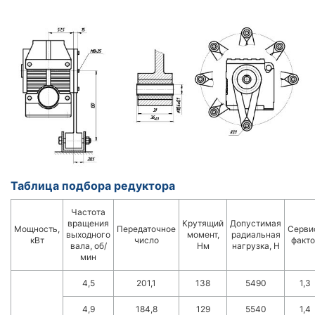
Таблица подбора редуктора
Частота
вращения
Крутящий
Допустимая
Мощность,
Передаточное
Серви
выходного
момент,
радиальная
кВт
число
факто
вала, об/
Нм
нагрузка, Н
мин
4,5
201,1
138
5490
1,3
4,9
184,8
129
5540
1,4