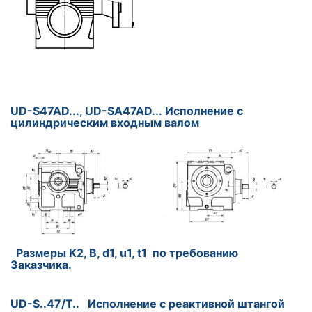
UD-S47AD..., UD-SA47AD... Исполнение с
цилиндрическим входным валом
Размеры K2, B, d1, u1, t1 по требованию
Заказчика.
UD-S..47/T.. Исполнение с реактивной штангой