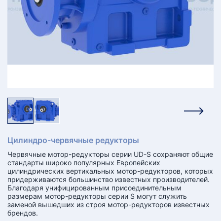
КТ
АКАНСИИ
братный
звонок
осква
лер:
сква
ыбрать
ругой
город
Цилиндро-червячные редукторы
Червячные мотор-редукторы серии UD-S сохраняют общие
стандарты широко популярных Европейских
цилиндрических вертикальных мотор-редукторов, которых
придерживаются большинство известных производителей.
Благодаря унифицированным присоединительным
размерам мотор-редукторы серии S могут служить
заменой вышедших из строя мотор-редукторов известных
брендов.