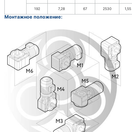
192
7,28
67
2530
1,55
Монтажное положение: