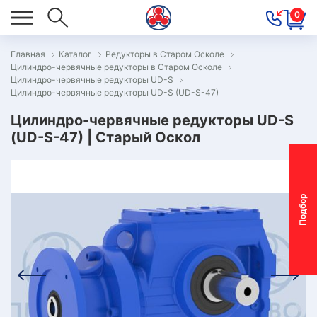
0
Главная
Каталог
Редукторы в Старом Осколе
Цилиндро-червячные редукторы в Старом Осколе
ОВОСТИ
Цилиндро-червячные редукторы UD-S
Цилиндро-червячные редукторы UD-S (UD-S-47)
ОДБОР
ОТОР-
Цилиндро-червячные редукторы UD-S
(UD-S-47) | Старый Оскол
ЕДУКТОРА
АС
П
о
д
б
о
р
м
о
т
о
р
-
р
е
д
у
к
т
о
р
ОНТАКТЫ
ПЕЦПРЕДЛОЖЕНИЯ
ТЗЫВЫ
ЕКЛАМАЦИОННЫЙ