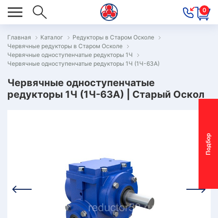
0
Главная
Каталог
Редукторы в Старом Осколе
Червячные редукторы в Старом Осколе
ОВОСТИ
Червячные одноступенчатые редукторы 1Ч
Червячные одноступенчатые редукторы 1Ч (1Ч-63А)
ОДБОР
ОТОР-
Червячные одноступенчатые
редукторы 1Ч (1Ч-63А) | Старый Оскол
ЕДУКТОРА
АС
П
о
д
б
о
р
м
о
т
о
р
-
р
е
д
у
к
т
о
р
ОНТАКТЫ
ПЕЦПРЕДЛОЖЕНИЯ
ТЗЫВЫ
ЕКЛАМАЦИОННЫЙ