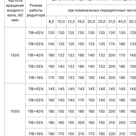
Частота
вращения
Режим
входного
работы
при номинальных передаточных числ
вала, об/
редуктора
мин
8,0
10,0
12,5
16,0
20,0
25,0
31,5
40,0
50,
ПВ>63%
130
130
120
130
130
120
130
130
125
ПВ=63%
140
125
125
150
132
125
170
160
13
1500
ПВ=40%
160
132
132
160
140
132
200
170
14
ПВ=25%
160
140
132
180
140
132
200
180
15
ПВ=16%
170
150
132
190
150
140
200
190
15
ПВ>63%
145
145
140
145
145
140
145
145
14
ПВ=63%
160
140
140
170
150
140
100
180
15
1000
ПВ=40%
180
150
150
180
160
150
200
190
16
ПВ=25%
180
160
150
200
160
150
210
200
17
ПВ=16%
190
170
150
210
170
160
220
210
17