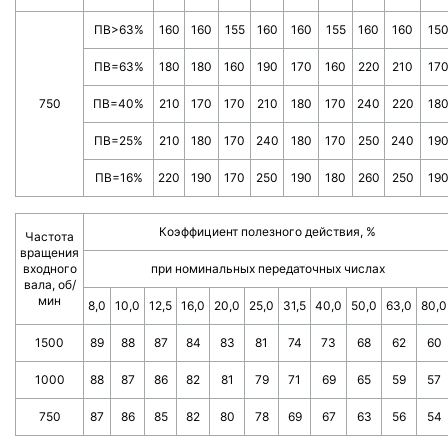
ПВ>63%
160
160
155
160
160
155
160
160
15
ПВ=63%
180
180
160
190
170
160
220
210
17
750
ПВ=40%
210
170
170
210
180
170
240
220
18
ПВ=25%
210
180
170
240
180
170
250
240
19
ПВ=16%
220
190
170
250
190
180
260
250
19
Коэффициент полезного действия, %
Частота
вращения
входного
при номинальных передаточных числах
вала, об/
мин
8,0
10,0
12,5
16,0
20,0
25,0
31,5
40,0
50,0
63,0
80,0
1500
89
88
87
84
83
81
74
73
68
62
60
1000
88
87
86
82
81
79
71
69
65
59
57
750
87
86
85
82
80
78
69
67
63
56
54