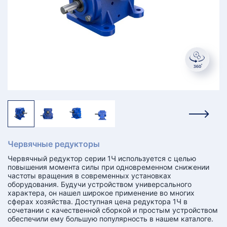
КТ
АКАНСИИ
братный
звонок
осква
лер:
сква
ыбрать
ругой
город
Червячные редукторы
Червячный редуктор серии 1Ч используется с целью
повышения момента силы при одновременном снижении
частоты вращения в современных установках
оборудования. Будучи устройством универсального
характера, он нашел широкое применение во многих
сферах хозяйства. Доступная цена редуктора 1Ч в
сочетании с качественной сборкой и простым устройством
обеспечили ему большую популярность в нашем каталоге.