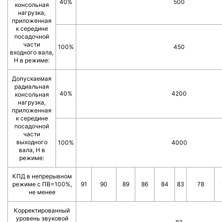
40%
500
консольная
нагрузка,
приложенная
к середине
посадочной
части
100%
450
входного вала,
Н в режиме:
Допускаемая
радиальная
40%
4200
консольная
нагрузка,
приложенная
к середине
посадочной
части
выходного
100%
4000
вала, Н в
режиме:
КПД в непрерывном
режиме с ПВ=100%,
91
90
89
86
84
83
78
не менее
Корректированный
уровень звуковой