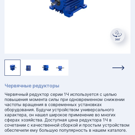
КТ
АКАНСИИ
братный
звонок
осква
лер:
сква
ыбрать
ругой
город
Червячные редукторы
Червячный редуктор серии 1Ч используется с целью
повышения момента силы при одновременном снижении
частоты вращения в современных установках
оборудования. Будучи устройством универсального
характера, он нашел широкое применение во многих
сферах хозяйства. Доступная цена редуктора 1Ч в
сочетании с качественной сборкой и простым устройством
обеспечили ему большую популярность в нашем каталоге.