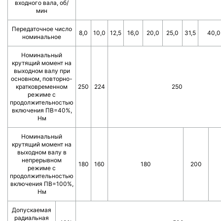
входного вала, об/
мин
Передаточное число
8,0
10,0
12,5
16,0
20,0
25,0
31,5
40,0
номинальное
Номинальный
крутящий момент на
выходном валу при
основном, повторно-
кратковременном
250
224
250
режиме с
продолжительностью
включения ПВ=40%,
Нм
Номинальный
крутящий момент на
выходном валу в
непрерывном
180
160
180
200
режиме с
продолжительностью
включения ПВ=100%,
Нм
Допускаемая
радиальная