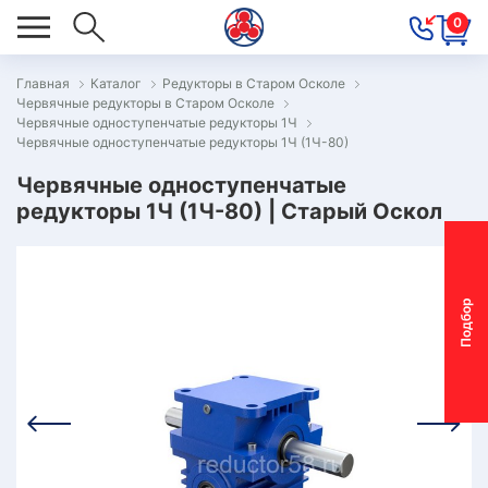
0
Главная
Каталог
Редукторы в Старом Осколе
Червячные редукторы в Старом Осколе
ОВОСТИ
Червячные одноступенчатые редукторы 1Ч
Червячные одноступенчатые редукторы 1Ч (1Ч-80)
ОДБОР
ОТОР-
Червячные одноступенчатые
редукторы 1Ч (1Ч-80) | Старый Оскол
ЕДУКТОРА
АС
П
о
д
б
о
р
м
о
т
о
р
-
р
е
д
у
к
т
о
р
ОНТАКТЫ
ПЕЦПРЕДЛОЖЕНИЯ
ТЗЫВЫ
ЕКЛАМАЦИОННЫЙ