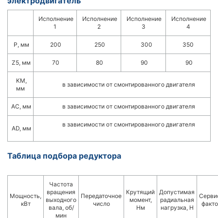
электродвигатель
Исполнение
Исполнение
Исполнение
Исполнение
1
2
3
4
Р, мм
200
250
300
350
Z5, мм
70
80
90
90
KM,
в зависимости от смонтированного двигателя
мм
АС, мм
в зависимости от смонтированного двигателя
в зависимости от смонтированного двигателя
AD, мм
Таблица подбора редуктора
Частота
вращения
Крутящий
Допустимая
Мощность,
Передаточное
Серви
выходного
момент,
радиальная
кВт
число
факто
вала, об/
Нм
нагрузка, Н
мин