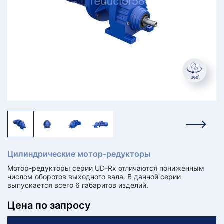
КТ
АКАНСИИ
братный
звонок
осква
лер:
сква
ыбрать
ругой
город
Цилиндрические мотор-редукторы
Мотор-редукторы серии UD-Rx отличаются пониженным
числом оборотов выходного вала. В данной серии
выпускается всего 6 габаритов изделий.
Цена по запросу