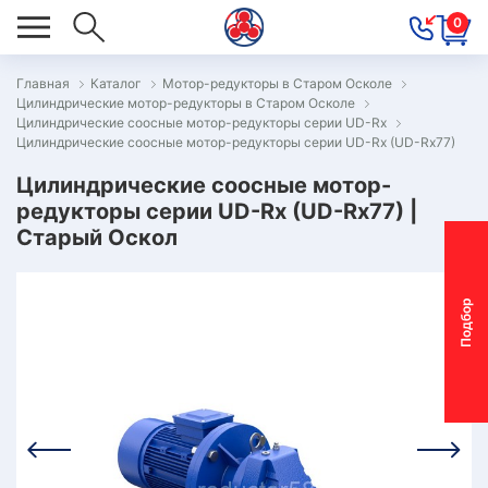
0
Главная
Каталог
Мотор-редукторы в Старом Осколе
Цилиндрические мотор-редукторы в Старом Осколе
ОВОСТИ
Цилиндрические соосные мотор-редукторы серии UD-Rx
Цилиндрические соосные мотор-редукторы серии UD-Rx (UD-Rx77)
ОДБОР
ОТОР-
Цилиндрические соосные мотор-
редукторы серии UD-Rx (UD-Rx77) |
ЕДУКТОРА
Старый Оскол
АС
П
о
д
б
о
р
м
о
т
о
р
-
р
е
д
у
к
т
о
р
ОНТАКТЫ
ПЕЦПРЕДЛОЖЕНИЯ
ТЗЫВЫ
ЕКЛАМАЦИОННЫЙ