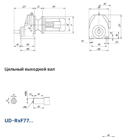
Цельный выходной вал
UD-RxF77...