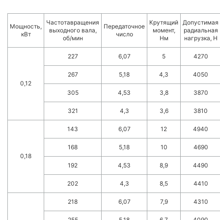
Частотавращения
Крутящий
Допустимая
Мощность,
Передаточное
выходного вала,
момент,
радиальная
кВт
число
об/мин
Нм
нагрузка, Н
227
6,07
5
4270
267
5,18
4,3
4050
0,12
305
4,53
3,8
3870
321
4,3
3,6
3810
143
6,07
12
4940
168
5,18
10
4690
0,18
192
4,53
8,9
4490
202
4,3
8,5
4410
218
6,07
7,9
4310
255
5,18
6,7
4090