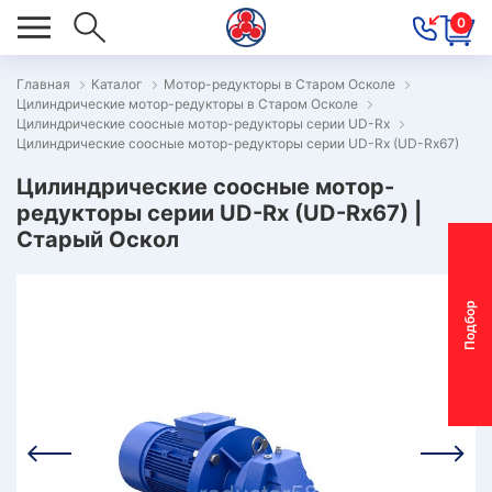
0
Главная
Каталог
Мотор-редукторы в Старом Осколе
Цилиндрические мотор-редукторы в Старом Осколе
ОВОСТИ
Цилиндрические соосные мотор-редукторы серии UD-Rx
Цилиндрические соосные мотор-редукторы серии UD-Rx (UD-Rx67)
ОДБОР
ОТОР-
Цилиндрические соосные мотор-
редукторы серии UD-Rx (UD-Rx67) |
ЕДУКТОРА
Старый Оскол
АС
П
о
д
б
о
р
м
о
т
о
р
-
р
е
д
у
к
т
о
р
ОНТАКТЫ
ПЕЦПРЕДЛОЖЕНИЯ
ТЗЫВЫ
ЕКЛАМАЦИОННЫЙ