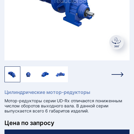
КТ
АКАНСИИ
братный
звонок
осква
лер:
сква
ыбрать
ругой
город
Цилиндрические мотор-редукторы
Мотор-редукторы серии UD-Rx отличаются пониженным
числом оборотов выходного вала. В данной серии
выпускается всего 6 габаритов изделий.
Цена по запросу