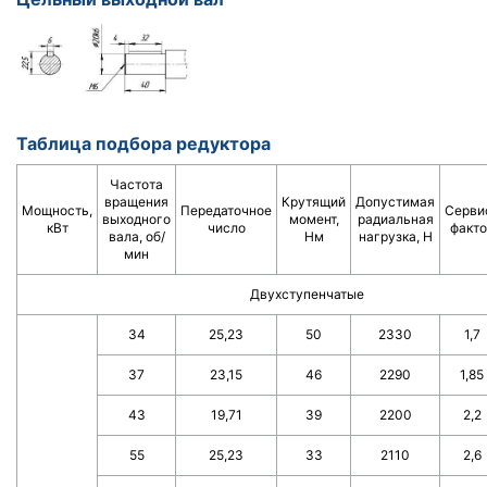
Таблица подбора редуктора
Частота
вращения
Крутящий
Допустимая
Мощность,
Передаточное
Серви
выходного
момент,
радиальная
кВт
число
факто
вала, об/
Нм
нагрузка, Н
мин
Двухступенчатые
34
25,23
50
2330
1,7
37
23,15
46
2290
1,85
43
19,71
39
2200
2,2
55
25,23
33
2110
2,6