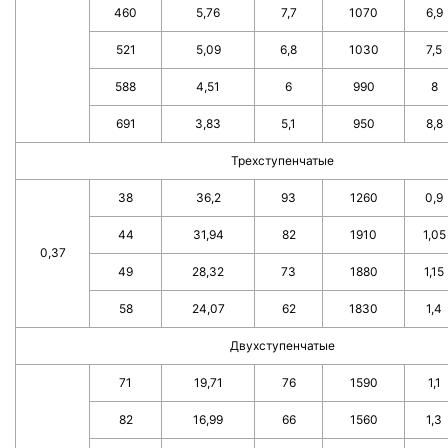
460
5,76
7,7
1070
6,9
521
5,09
6,8
1030
7,5
588
4,51
6
990
8
691
3,83
5,1
950
8,8
Трехступенчатые
38
36,2
93
1260
0,9
44
31,94
82
1910
1,05
0,37
49
28,32
73
1880
1,15
58
24,07
62
1830
1,4
Двухступенчатые
71
19,71
76
1590
1,1
82
16,99
66
1560
1,3