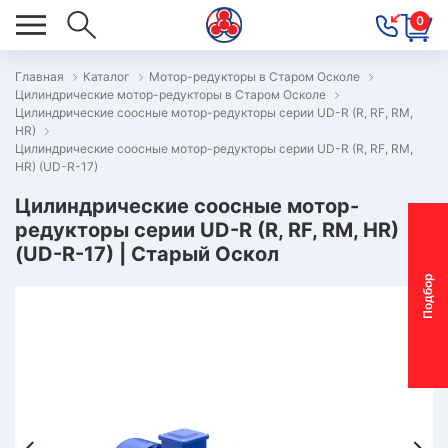
0
Главная
Каталог
Мотор-редукторы в Старом Осколе
Цилиндрические мотор-редукторы в Старом Осколе
ОВОСТИ
Цилиндрические соосные мотор-редукторы серии UD-R (R, RF, RM,
HR)
ОДБОР
Цилиндрические соосные мотор-редукторы серии UD-R (R, RF, RM,
ОТОР-
HR) (UD-R-17)
ЕДУКТОРА
Цилиндрические соосные мотор-
редукторы серии UD-R (R, RF, RM, HR)
(UD-R-17) | Старый Оскол
АС
П
о
д
б
о
р
м
о
т
о
р
-
р
е
д
у
к
т
о
р
ОНТАКТЫ
ПЕЦПРЕДЛОЖЕНИЯ
ТЗЫВЫ
ЕКЛАМАЦИОННЫЙ