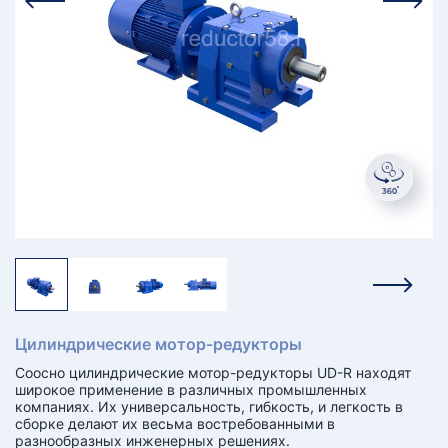
КТ
АКАНСИИ
братный
звонок
осква
лер:
сква
ыбрать
ругой
город
Цилиндрические мотор-редукторы
Соосно цилиндрические мотор-редукторы UD-R находят
широкое применение в различных промышленных
компаниях. Их универсальность, гибкость, и легкость в
сборке делают их весьма востребованными в
разнообразных инженерных решениях.