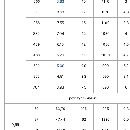
366
3,83
15
1110
3
313
8,63
17
1170
4,3
358
7,55
15
1100
3,8
384
7,04
14
1080
4
439
6,15
12
1050
4,5
468
5,76
11
1030
4,7
531
5,09
9,9
990
5,2
599
4,51
8,8
960
5,4
704
3,93
7,5
620
6
Трехступенчатые
50
53,76
105
235
0,8
57
47,44
92
1280
0,9
0,55