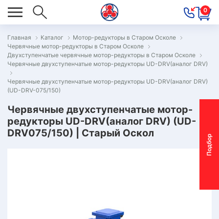
0
Главная
Каталог
Мотор-редукторы в Старом Осколе
Червячные мотор-редукторы в Старом Осколе
ОВОСТИ
Двухступенчатые червячные мотор-редукторы в Старом Осколе
Червячные двухступенчатые мотор-редукторы UD-DRV(аналог DRV)
ОДБОР
ОТОР-
Червячные двухступенчатые мотор-редукторы UD-DRV(аналог DRV)
(UD-DRV-075/150)
ЕДУКТОРА
Червячные двухступенчатые мотор-
редукторы UD-DRV(аналог DRV) (UD-
АС
DRV075/150) | Старый Оскол
П
о
д
б
о
р
м
о
т
о
р
-
р
е
д
у
к
т
о
р
ОНТАКТЫ
ПЕЦПРЕДЛОЖЕНИЯ
ТЗЫВЫ
ЕКЛАМАЦИОННЫЙ