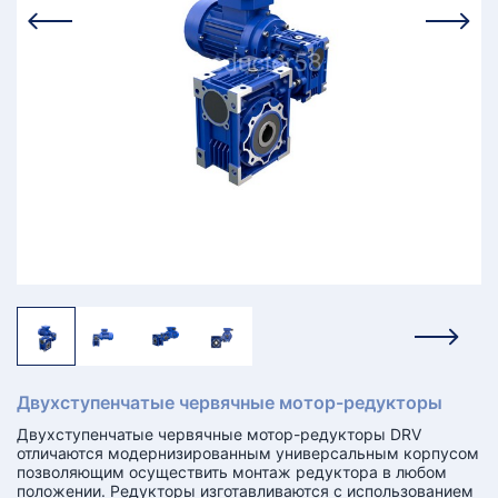
КТ
АКАНСИИ
братный
звонок
осква
лер:
сква
ыбрать
ругой
город
Двухступенчатые червячные мотор-редукторы
Двухступенчатые червячные мотор-редукторы DRV
отличаются модернизированным универсальным корпусом
позволяющим осуществить монтаж редуктора в любом
положении. Редукторы изготавливаются с использованием