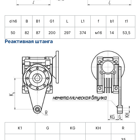
d h6
B
B1
G1
L
L1
f
b1
t1
50
82
87
200
297
374
м16
14
53,5
Реактивная штанга
K1
G
KG
KH
R
35