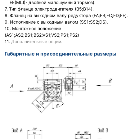
ЕЕ(МШ)- двойной малошумный тормоз).
7. Тип фланца электродвигателя (В5;В14).
8. Фланец на выходном валу редуктора (FA;FB;FC;FD;FE).
9. Исполнение с выходным валом (SS1;SS2;DS).
10. Монтажное положение
(AS1;AS2;BS1;BS2;VS1;VS2;PS1;PS2)
11.
Дополнительные опции.
Габаритные и присоединительные размеры