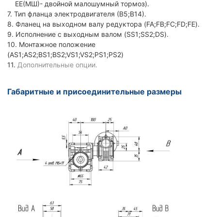
ЕЕ(МШ)- двойной малошумный тормоз).
7. Тип фланца электродвигателя (В5;В14).
8. Фланец на выходном валу редуктора (FA;FB;FC;FD;FE).
9. Исполнение с выходным валом (SS1;SS2;DS).
10. Монтажное положение
(AS1;AS2;BS1;BS2;VS1;VS2;PS1;PS2)
11.
Дополнительные опции.
Габаритные и присоединительные размеры