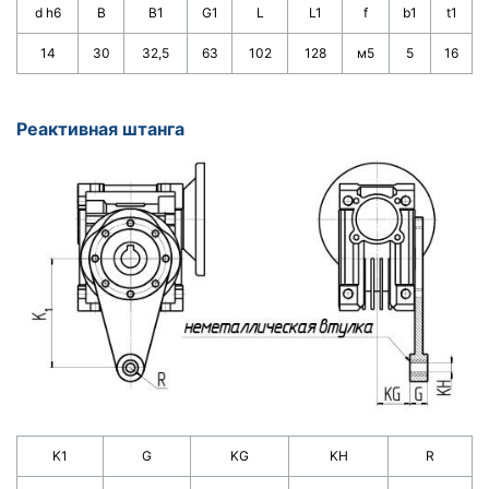
d h6
B
B1
G1
L
L1
f
b1
t1
14
30
32,5
63
102
128
м5
5
1
6
Реактивная штанга
K1
G
KG
KH
R