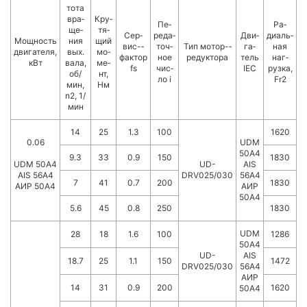
то­та
вра­
Кру­
Пе­
Ра­
ще­
тя­
Сер­
ре­да­
Дви­
диаль­
Мощ­ность
ния
щий
вис-­
точ­
Тип мотор-­
га­
ная
двигателя,
вых.
мо­
фактор
ное
ре­дук­то­ра
тель
наг­
кВт
вала,
ме­
fs
чис­
IEC
руз­ка,
об/
нт,
ло i
Fr2
мин,
Нм
n2, 1/
мин
14
25
1.3
100
1620
0.06
UDM
50A4
9.3
33
0.9
150
1830
UDM 50A4
UD-
AIS
AIS 56A4
DRV025/030
56A4
7
41
0.7
200
1830
AИР 50А4
АИР
50А4
5.6
45
0.8
250
1830
UDM
28
18
1.6
100
1286
50A4
UD-
AIS
18.7
25
1.1
150
1472
DRV025/030
56A4
АИР
14
31
0.9
200
1620
50А4