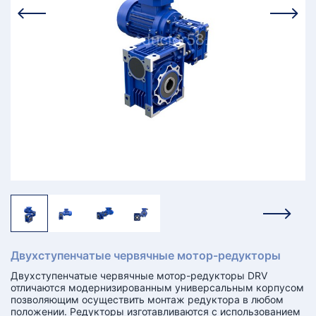
КТ
АКАНСИИ
братный
звонок
осква
лер:
сква
ыбрать
ругой
город
Двухступенчатые червячные мотор-редукторы
Двухступенчатые червячные мотор-редукторы DRV
отличаются модернизированным универсальным корпусом
позволяющим осуществить монтаж редуктора в любом
положении. Редукторы изготавливаются с использованием