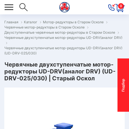
0
Главная
Каталог
Мотор-редукторы в Старом Осколе
Червячные мотор-редукторы в Старом Осколе
ОВОСТИ
Двухступенчатые червячные мотор-редукторы в Старом Осколе
Червячные двухступенчатые мотор-редукторы UD-DRV(аналог DRV)
ОДБОР
ОТОР-
Червячные двухступенчатые мотор-редукторы UD-DRV(аналог DRV)
(UD-DRV-025/030)
ЕДУКТОРА
Червячные двухступенчатые мотор-
редукторы UD-DRV(аналог DRV) (UD-
АС
DRV-025/030) | Старый Оскол
П
о
д
б
о
р
м
о
т
о
р
-
р
е
д
у
к
т
о
р
ОНТАКТЫ
ПЕЦПРЕДЛОЖЕНИЯ
ТЗЫВЫ
ЕКЛАМАЦИОННЫЙ