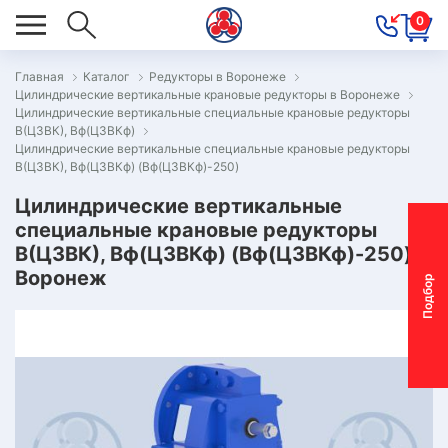
0
Главная
Каталог
Редукторы в Воронеже
Цилиндрические вертикальные крановые редукторы в Воронеже
ОВОСТИ
Цилиндрические вертикальные специальные крановые редукторы
В(Ц3ВК), Вф(Ц3ВКф)
ОДБОР
Цилиндрические вертикальные специальные крановые редукторы
ОТОР-
В(Ц3ВК), Вф(Ц3ВКф) (Вф(Ц3ВКф)-250)
ЕДУКТОРА
Цилиндрические вертикальные
специальные крановые редукторы
В(Ц3ВК), Вф(Ц3ВКф) (Вф(Ц3ВКф)-250) |
АС
Воронеж
П
о
д
б
о
р
м
о
т
о
р
-
р
е
д
у
к
т
о
р
ОНТАКТЫ
ПЕЦПРЕДЛОЖЕНИЯ
ТЗЫВЫ
ЕКЛАМАЦИОННЫЙ