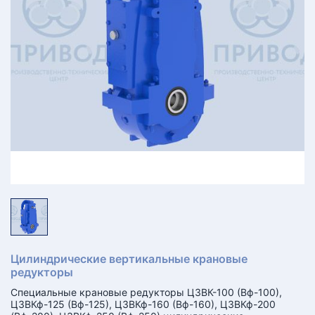
КТ
АКАНСИИ
братный
звонок
осква
лер:
сква
ыбрать
ругой
город
Цилиндрические вертикальные крановые
редукторы
Специальные крановые редукторы Ц3ВК-100 (Вф-100),
Ц3ВКф-125 (Вф-125), Ц3ВКф-160 (Вф-160), Ц3ВКф-200