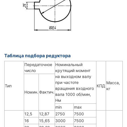
Таблица подбора редуктора
Передаточное
Номинальный
число
крутящий момент
на выходном валу
при частоте
Масса,
Тип
КПД
вращения входного
кг
Номин.
Фактич.
вала 1000 об/мин,
Нм
min
mаx
12,5
12,87
2750
7500
16
15,65
3000
7500