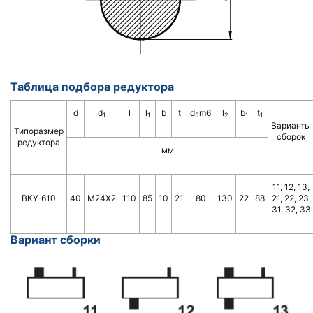
Таблица подбора редуктора
d
d
l
l
b
t
d
m6
l
b
t
1
1
3
2
1
1
Варианты
Типоразмер
сборок
редуктора
мм
11, 12, 13,
ВКУ-610
40
М24Х2
110
85
10
21
80
130
22
88
21, 22, 23,
31, 32, 33
Вариант сборки