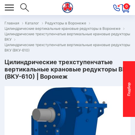
0
Главная
Каталог
Редукторы в Воронеже
Цилиндрические вертикальные крановые редукторы в Воронеже
ОВОСТИ
Цилиндрические трехступенчатые вертикальные крановые редукторы
ВКУ
ОДБОР
Цилиндрические трехступенчатые вертикальные крановые редукторы
ОТОР-
ВКУ (ВКУ-610)
ЕДУКТОРА
Цилиндрические трехступенчатые
вертикальные крановые редукторы ВКУ
(ВКУ-610) | Воронеж
АС
П
о
д
б
о
р
м
о
т
о
р
-
р
е
д
у
к
т
о
р
ОНТАКТЫ
ПЕЦПРЕДЛОЖЕНИЯ
ТЗЫВЫ
ЕКЛАМАЦИОННЫЙ