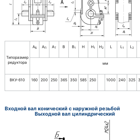
А
А
А
B
B
H
H
H
L
L
L
Б
П
Т
1
1
2
1
2
Типоразмер
редуктора
мм
ВКУ-610
160
200
250
365
350
585
250
1000
240
325
Входной вал конический с наружной резьбой
Вы
ходной вал цилиндрический