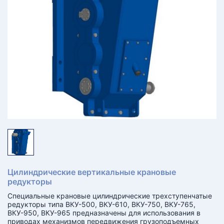
КТ
АКАНСИИ
братный
звонок
осква
лер:
сква
ыбрать
ругой
город
Цилиндрические вертикальные крановые
редукторы
Специальные крановые цилиндрические трехступенчатые
редукторы типа ВКУ-500, ВКУ-610, ВКУ-750, ВКУ-765,
ВКУ-950, ВКУ-965 предназначены для использования в
приводах механизмов передвижения грузоподъемных