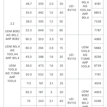
90L4
46.7
355
2.0
30
6181
UD-
AIS
RV110
100LA4
35.0
462
1.5
40
6803
АИР
90L4
28.0
555
1.2
50
7328
2.2
23.3
649
1.0
60
7787
UDM 80B2
AIS 90L2
АИР 80B2
90.0
203
3.5
10
4965
UDM 90L4
UDM
60.0
294
2.6
15
5684
AIS
100L6
100LA4
UD-
AIS
45.0
388
1.9
20
6256
АИР 90L4
RV110
112M6
АИР
UDM
36.0
473
1.6
25
6739
100L6
100L6
AIS 112M6
30.0
532
1.6
30
7161
АИР
100L6
112
161
3.1
25
4616
UDM
93.3
187
3
30
4905
80B2
UD-
AIS
70
243
2.1
40
5399
RV110
90L2
АИР