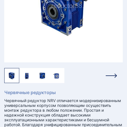
КТ
АКАНСИИ
братный
звонок
осква
лер:
сква
ыбрать
ругой
город
Червячные редукторы
Червячный редуктор NRV отличается модернизированным
универсальным корпусом позволяющим осуществить
монтаж редуктора в любом положении. Простая и
надежной конструкция обладает высокими
эксплуатационными характеристиками и бесшумной
работой. Благодаря унифицированным присоединительным