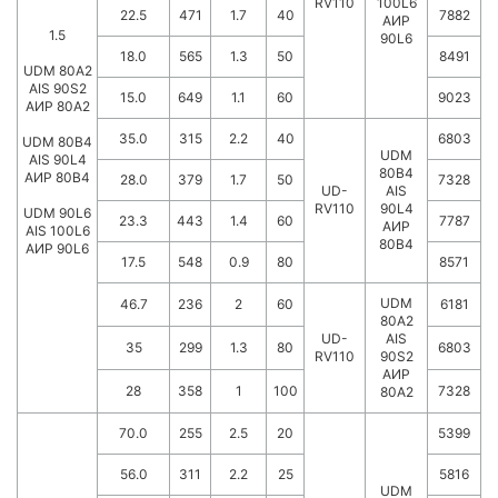
RV110
100L6
22.5
471
1.7
40
7882
АИР
1.5
90L6
18.0
565
1.3
50
8491
UDM 80A2
AIS 90S2
15.0
649
1.1
60
9023
АИР 80А2
35.0
315
2.2
40
6803
UDM 80B4
UDM
AIS 90L4
80B4
АИР 80В4
28.0
379
1.7
50
7328
UD-
AIS
RV110
90L4
UDM 90L6
23.3
443
1.4
60
7787
АИР
AIS 100L6
80В4
АИР 90L6
17.5
548
0.9
80
8571
UDM
46.7
236
2
60
6181
80A2
UD-
AIS
35
299
1.3
80
6803
RV110
90S2
АИР
28
358
1
100
7328
80А2
70.0
255
2.5
20
5399
56.0
311
2.2
25
5816
UDM