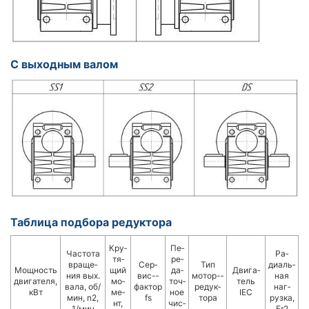
С выходным валом
Таблица подбора редуктора
Кру­
Пе­
Час­то­та
Ра­
тя­
ре­
вра­ще­
Сер­
Тип
диаль­
Мощ­ность
щий
да­
Дви­га­
ния вых.
вис-­
мотор-­
ная
двигателя,
мо­
точ­
тель
вала, об/
фактор
ре­дук­
наг­
кВт
ме­
ное
IEC
мин, n2,
fs
то­ра
руз­ка,
нт,
чис­
1/мин
Fr2