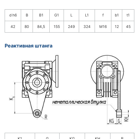
d h6
B
B1
G1
L
L1
f
b1
t1
42
80
84,5
155
249
324
M16
12
45
Реактивная штанга
K1
G
KG
KH
R