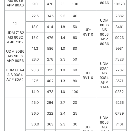
AIS 90S6
80А6
9.0
470
1.1
100
10320
АИР 80А6
22.5
345
2.3
40
7882
UDM
1.1
80B6
18.0
414
1.8
50
8491
UD-
AIS
UDM 71B2
RV110
90L6
AIS 80B2
15.0
476
1.4
60
9023
АИР
АИР 71В2
80В6
11.3
586
1.0
80
9931
UDM 80B6
AIS 90L6
28.0
278
2.3
50
7328
АИР 80В6
UDM
80A4
UDM 80A4
23.3
325
1.9
60
7787
UD-
AIS
AIS 90S4
RV110
90S4
АИР 80А4
17.5
402
1.3
80
8571
АИР
80А4
14.0
473
1.0
100
9232
45.0
264
2.7
20
6256
36.0
322
2.4
25
6739
UDM
90L6
30.0
363
2.3
30
7161
UD-
AIS