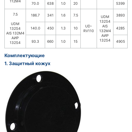
112М4
70.0
638
1.0
20
5399
7.5
186.7
341
1.6
7.5
3893
UDM
132S4
UDM
UD-
AIS
140.0
450
1.3
10
4285
132S4
RV110
132M4
AIS 132M4
АИР
АИР
132S4
93.3
660
1.0
15
4905
132S4
Комплектующие
1. Защитный кожух