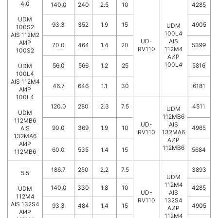
4.0
140.0
240
2.5
10
4285
UDM
93.3
352
1.9
15
4905
UDM
100S2
100L4
AIS 112M2
UD-
AIS
АИР
70.0
464
1.4
20
5399
RV110
112M4
100S2
АИР
100L4
56.0
566
1.2
25
5816
UDM
100L4
AIS 112M4
46.7
646
1.1
30
6181
АИР
100L4
120.0
280
2.3
7.5
4511
UDM
UDM
112MB6
112MB6
UD-
AIS
90.0
369
1.9
10
4965
AIS
RV110
132MA6
132MA6
АИР
АИР
112МВ6
60.0
535
1.4
15
5684
112MB6
186.7
250
2.2
7.5
3893
5.5
UDM
112M4
140.0
330
1.8
10
4285
UDM
UD-
AIS
112M4
RV110
132S4
AIS 132S4
93.3
484
1.4
15
4905
АИР
АИР
112М4