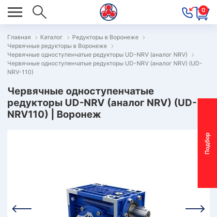
0
Главная
Каталог
Редукторы в Воронеже
Червячные редукторы в Воронеже
ОВОСТИ
Червячные одноступенчатые редукторы UD-NRV (аналог NRV)
Червячные одноступенчатые редукторы UD-NRV (аналог NRV) (UD-
ОДБОР
NRV-110)
ОТОР-
Червячные одноступенчатые
ЕДУКТОРА
редукторы UD-NRV (аналог NRV) (UD-
NRV110) | Воронеж
АС
П
о
д
б
о
р
м
о
т
о
р
-
р
е
д
у
к
т
о
р
ОНТАКТЫ
ПЕЦПРЕДЛОЖЕНИЯ
ТЗЫВЫ
ЕКЛАМАЦИОННЫЙ