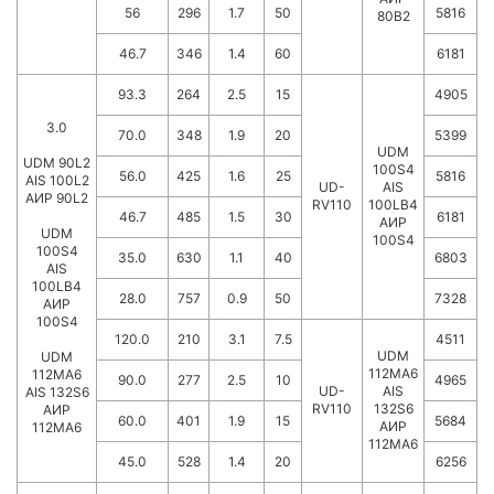
56
296
1.7
50
5816
80В2
46.7
346
1.4
60
6181
93.3
264
2.5
15
4905
3.0
70.0
348
1.9
20
5399
UDM
UDM 90L2
100S4
56.0
425
1.6
25
5816
AIS 100L2
UD-
AIS
АИР 90L2
RV110
100LB4
46.7
485
1.5
30
6181
АИР
UDM
100S4
100S4
35.0
630
1.1
40
6803
AIS
100LB4
28.0
757
0.9
50
7328
АИР
100S4
120.0
210
3.1
7.5
4511
UDM
UDM
112MA6
112MA6
90.0
277
2.5
10
4965
UD-
AIS
AIS 132S6
RV110
132S6
АИР
60.0
401
1.9
15
5684
АИР
112MA6
112МА6
45.0
528
1.4
20
6256