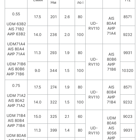
Нм
ло i
0.55
17.5
201
2.6
80
8571
AIS
UD-
80A4
UDM 63B2
RV110
АИР
AIS 71B2
71А4
АИР 63В2
14.0
236
2.0
100
9232
UDM71A4
AIS 80A4
11.3
293
1.9
80
9931
АИР 71А4
AIS
UD-
80B6
UDM 71B6
RV110
АИР
AIS 80B6
71В6
9.0
344
1.5
100
10320
АИР 71В6
0.75
17.5
274
1.9
80
AIS
8571
UD-
80B4
UDM 71A2
RV110
АИР
AIS 80A2
14.0
322
1.5
100
71В4
9232
АИР 71А2
UDM 71B4
15.0
325
2.1
60
9023
UDM
AIS 80B4
80A6
АИР 71В4
UD-
AIS
11.3
399
1.4
80
9931
RV110
90S6
UDM 80A6
АИР