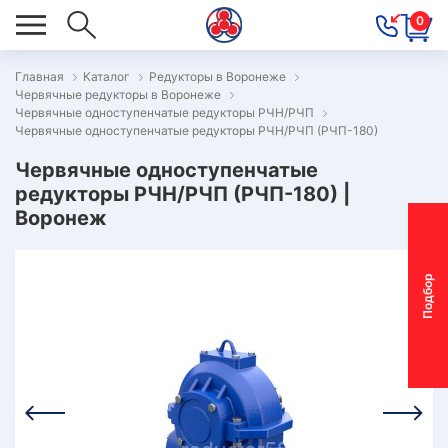
0
Главная
Каталог
Редукторы в Воронеже
Червячные редукторы в Воронеже
ОВОСТИ
Червячные одноступенчатые редукторы РЧН/РЧП
Червячные одноступенчатые редукторы РЧН/РЧП (РЧП-180)
ОДБОР
ОТОР-
Червячные одноступенчатые
редукторы РЧН/РЧП (РЧП-180) |
ЕДУКТОРА
Воронеж
АС
П
о
д
б
о
р
м
о
т
о
р
-
р
е
д
у
к
т
о
р
ОНТАКТЫ
ПЕЦПРЕДЛОЖЕНИЯ
ТЗЫВЫ
ЕКЛАМАЦИОННЫЙ