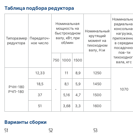
Таблица подбора редуктора
Номинальн
Номинальная
радиальна
мощность на
консольна
Номинальный
быстроходном
нагрузка,
крутящий
валу, кВт, при
Типоразмер
Передаточ-
приложенн
момент на
об/мин
редуктора
ное число
в середин
тихоходном
посадочно
валу, Н.м
пов-ти
тихоходно
750
1000
1500
вала, кгс
12,33
11
8,9
1250
18,5
8,1
5,9
1450
РЧН-180
-
1070
РЧП-180
37
5,16
4,7
1500
51
3,68
3,3
1600
Варианты сборки