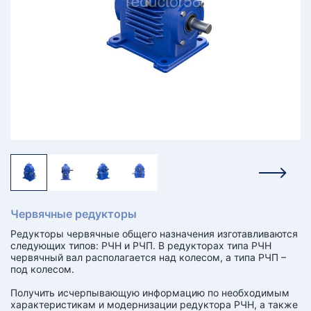
КТ
АКАНСИИ
братный
звонок
осква
лер:
сква
ыбрать
ругой
город
Червячные редукторы
Редукторы червячные общего назначения изготавливаются
следующих типов: РЧН и РЧП. В редукторах типа РЧН
червячный вал располагается над колесом, а типа РЧП –
под колесом.
Получить исчерпывающую информацию по необходимым
характеристикам и модернизации редуктора РЧН, а также