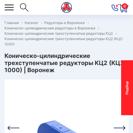
0
Главная
Каталог
Редукторы в Воронеже
Коническо-цилиндрические редукторы в Воронеже
ОВОСТИ
Коническо-цилиндрические трехступенчатые редукторы КЦ2
Коническо-цилиндрические трехступенчатые редукторы КЦ2 (КЦ2-
ОДБОР
1000)
ОТОР-
Коническо-цилиндрические
ЕДУКТОРА
трехступенчатые редукторы КЦ2 (КЦ2-
1000) | Воронеж
АС
П
о
д
б
о
р
м
о
т
о
р
-
р
е
д
у
к
т
о
р
ОНТАКТЫ
ПЕЦПРЕДЛОЖЕНИЯ
ТЗЫВЫ
ЕКЛАМАЦИОННЫЙ