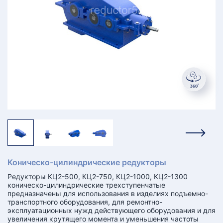
КТ
АКАНСИИ
братный
звонок
осква
лер:
сква
ыбрать
ругой
город
Коническо-цилиндрические редукторы
Редукторы КЦ2-500, КЦ2-750, КЦ2-1000, КЦ2-1300
коническо-цилиндрические трехступенчатые
предназначены для использования в изделиях подъемно-
транспортного оборудования, для ремонтно-
эксплуатационных нужд действующего оборудования и для
увеличения крутящего момента и уменьшения частоты