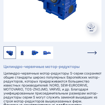
КТ
АКАНСИИ
братный
звонок
осква
лер:
сква
ыбрать
ругой
город
Цилиндро-червячные мотор-редукторы
Цилиндро-червячные мотор-редукторы S-серии сохраняют
общие стандарты широко популярных Европейских мотор-
редукторов, которых придерживаются большинство
известных производителей: NORD, SEW-EURODRIVE,
MOTOVARIO, TOS-ZNOJMO, VARVEL и др. Благодаря
унифицированным присоединительным размерам мотор-
редукторы серии S могут служить заменой вышедших из
строя мотор-редукторов вышеуказанных фирм.