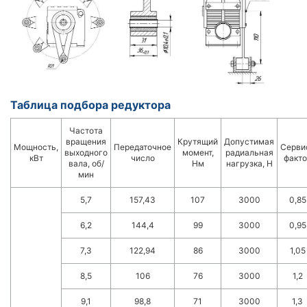
Таблица подбора редуктора
Частота
вращения
Крутящий
Допустимая
Мощность,
Передаточное
Серви
выходного
момент,
радиальная
кВт
число
факто
вала, об/
Нм
нагрузка, Н
мин
5,7
157,43
107
3000
0,85
6,2
144,4
99
3000
0,95
7,3
122,94
86
3000
1,05
8,5
106
76
3000
1,2
9,1
98,8
71
3000
1,3