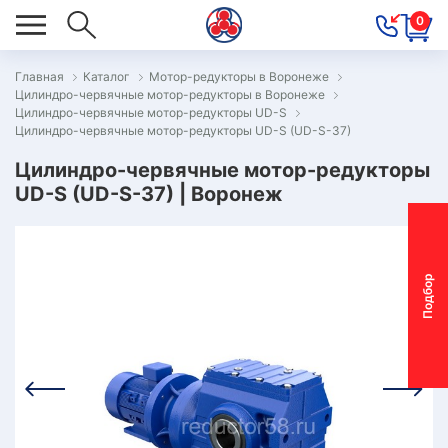
0
Главная
Каталог
Мотор-редукторы в Воронеже
Цилиндро-червячные мотор-редукторы в Воронеже
ОВОСТИ
Цилиндро-червячные мотор-редукторы UD-S
Цилиндро-червячные мотор-редукторы UD-S (UD-S-37)
ОДБОР
ОТОР-
Цилиндро-червячные мотор-редукторы
UD-S (UD-S-37) | Воронеж
ЕДУКТОРА
АС
П
о
д
б
о
р
м
о
т
о
р
-
р
е
д
у
к
т
о
р
ОНТАКТЫ
ПЕЦПРЕДЛОЖЕНИЯ
ТЗЫВЫ
ЕКЛАМАЦИОННЫЙ