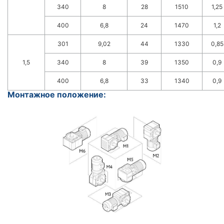
340
8
28
1510
1,25
400
6,8
24
1470
1,2
301
9,02
44
1330
0,85
1,5
340
8
39
1350
0,9
400
6,8
33
1340
0,9
Монтажное положение: