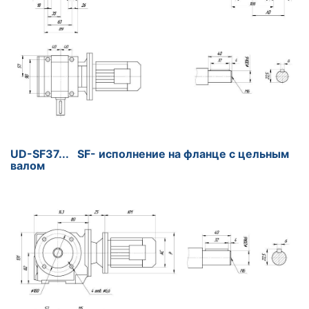
UD-SF37... SF- исполнение на фланце с цельным
валом