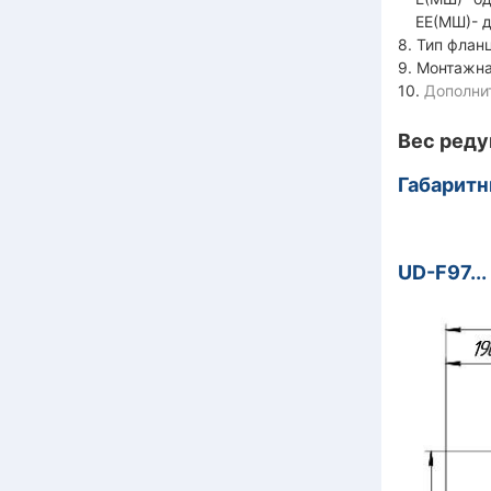
ЕЕ(МШ)- дв
8. Тип флан
9. Монтажна
10.
Дополни
Вес реду
Габаритн
UD-F97...