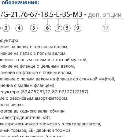
 обозначение:
едуктора
ние на лапах с цельным валом,
нение на лапах с полым валом,
нение с полым валом и стяжной муфтой,
нение на фланце с цельным валом,
лнение на фланце с полым валом,
лнение с полым валом на фланце со стяжной муфтой,
нение с малым фланцем).
дуктора (37,47,57,67,77, 87, 97,107,127,157).
ие с резиновым амортизатором.
чное число.
оротов выходного вала, об/мин.
 электродвигателя, кВт.
электромагнитного тормоза у электродвигателя,
ный тормоз, ЕЕ- двойной тормоз,
инарный малошумный тормоз,