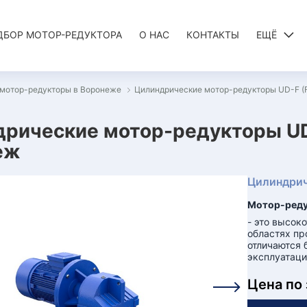
ДБОР МОТОР-РЕДУКТОРА
О НАС
КОНТАКТЫ
ЕЩЁ
мотор-редукторы в Воронеже
Цилиндрические мотор-редукторы UD-F (FA
рические мотор-редукторы UD-F 
еж
Цилиндрич
Мотор-редук
- это высок
областях пр
отличаются 
эксплуатаци
Цена по