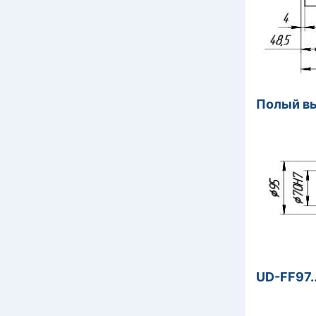
Полый в
UD-FF97..