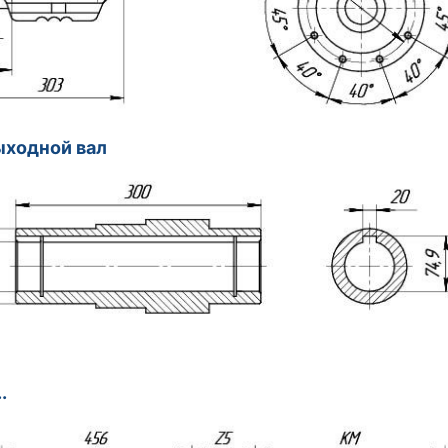
ыходной вал
.