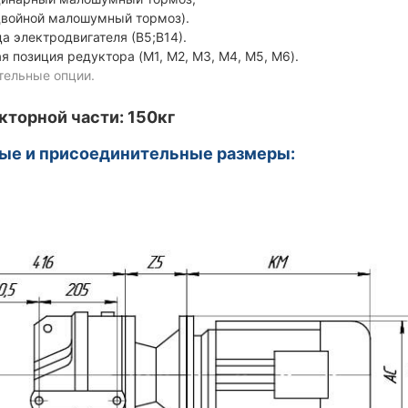
ойной малошумный тормоз).
ца электродвигателя (В5;В14).
я позиция редуктора (M1, M2, M3, M4, M5, M6).
тельные опции.
кторной части: 150кг
ые и присоединительные размеры: