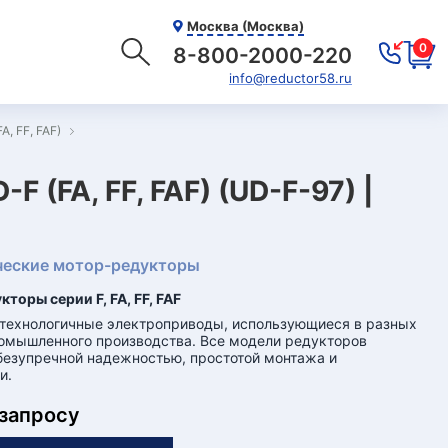
Москва (Москва)
0
8-800-2000-220
info@reductor58.ru
, FF, FAF)
(FA, FF, FAF) (UD-F-97) |
еские мотор-редукторы
торы серии F, FA, FF, FAF
отехнологичные электроприводы, использующиеся в разных
омышленного производства. Все модели редукторов
безупречной надежностью, простотой монтажа и
и.
 запросу