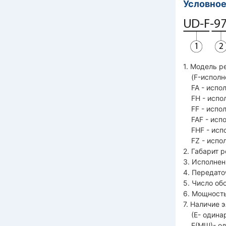
Условное
1. Модель р
(F-исполне
FA - испол
FH - испол
FF - испол
FAF - испо
FHF - испо
FZ - испол
2. Габарит ре
3. Исполнен
4. Передато
5. Число об
6. Мощность
7. Наличие 
(Е- одинар
Е(МШ)- од