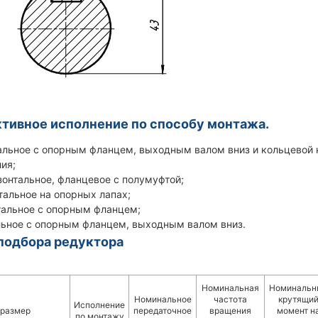
тивное исполнение по способу монтажа.
альное с опорным фланцем, выходным валом вниз и кольцевой 
ия;
зонтальное, фланцевое с полумуфтой;
тальное на опорных лапах;
тальное с опорным фланцем;
льное с опорным фланцем, выходным валом вниз.
подбора редуктора
Номинальная
Номинальн
Номинальное
частота
крутящи
Исполнение
размер
передаточное
вращения
момент н
по монтажу