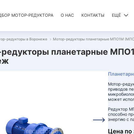
ДБОР МОТОР-РЕДУКТОРА
О НАС
КОНТАКТЫ
ЕЩЁ
тор-редукторы в Воронеже
Мотор-редукторы планетарные МПО1М (МП
-редукторы планетарные МПО1
еж
Планетарн
Мотор-реду
приводов пе
микробиолог
может испол
Редуктор МП
способно пр
энергию с п
Цена по