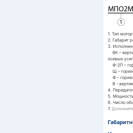
1. Тип мото
2. Габарит 
3. Исполнен
ВК – верти
осевые усил
Ф-2П – гор
Щ – горизо
Ф – горизо
В - вертик
4. Передато
5. Мощность
6. Число об
7.
Дополните
Габарит