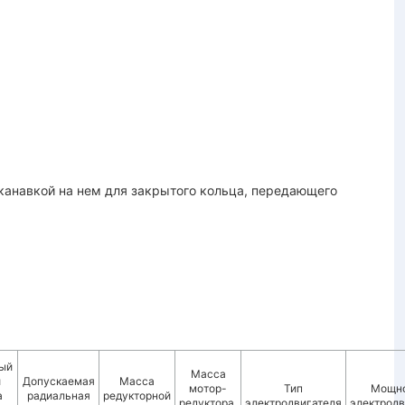
канавкой на нем для закрытого кольца, передающего
ый
Масса
й
Допускаемая
Масса
мотор-
Тип
Мощн
а
радиальная
редукторной
редуктора,
электродвигателя
электродв