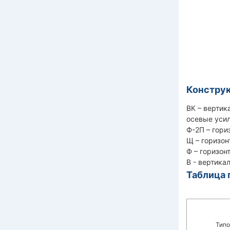
Конструк
ВК – вертик
осевые усил
Ф-2П – гори
Щ – горизон
Ф – горизон
В - вертика
Таблица 
Типо