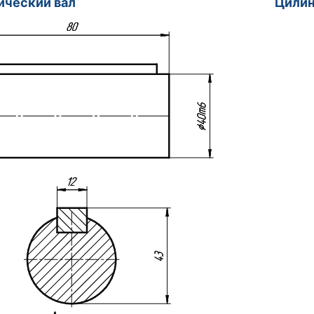
индрический вал
Цилин