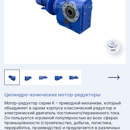
КТ
АКАНСИИ
братный
звонок
осква
лер:
сква
ыбрать
ругой
город
Цилиндро-конические мотор-редукторы
Мотор-редуктор серии K – приводной механизм, который
объединяет в одном корпусе классический редуктор и
электрический двигатель постоянного/переменного тока.
Он пользуется огромной популярностью во всех сферах
промышленности (строительство, добыча, логистика,
переработка, производство) и предлагается в различных