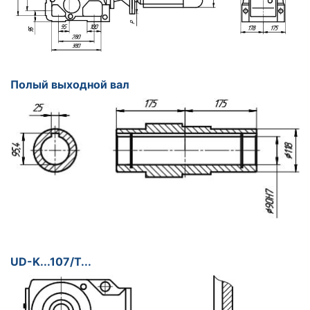
Полый выходной вал
UD-K...107/T...