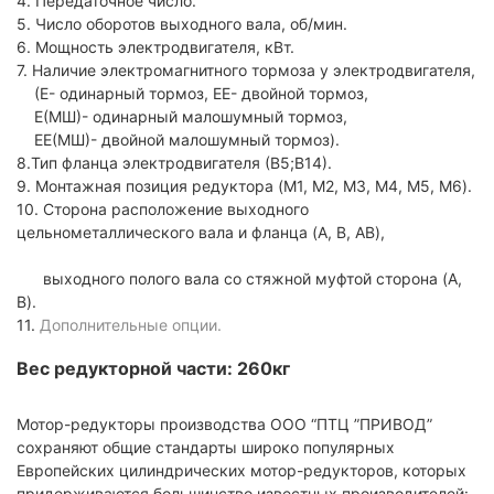
4. Передаточное число.
5. Число оборотов выходного вала, об/мин.
6. Мощность электродвигателя, кВт.
7. Наличие электромагнитного тормоза у электродвигателя,
(Е- одинарный тормоз, ЕЕ- двойной тормоз,
Е(МШ)- одинарный малошумный тормоз,
ЕЕ(МШ)- двойной малошумный тормоз).
8.Тип фланца электродвигателя (В5;В14).
9. Монтажная позиция редуктора (M1, M2, M3, M4, M5, M6).
10. Сторона расположение выходного
цельнометаллического вала и фланца (A, B, AB),
выходного полого вала со стяжной муфтой сторона (A,
B).
11.
Дополнительные опции.
Вес редукторной части: 260кг
Мотор-редукторы производства ООО “ПТЦ ”ПРИВОД”
сохраняют общие стандарты широко популярных
Европейских цилиндрических мотор-редукторов, которых
придерживаются большинство известных производителей: