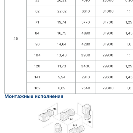
53
26,32
7690
28300
0,95
62
22,62
6610
31000
1,1
71
19,74
5770
31700
1,25
84
16,75
4890
31900
1,45
45
96
14,64
4280
31900
1,6
104
13,43
3930
29900
1,1
120
11,73
3430
29900
1,25
141
9,94
2910
29600
1,45
162
8,69
2540
29300
1,6
Монтажные исполнения