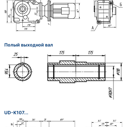
Полый выходной вал
UD-K107...