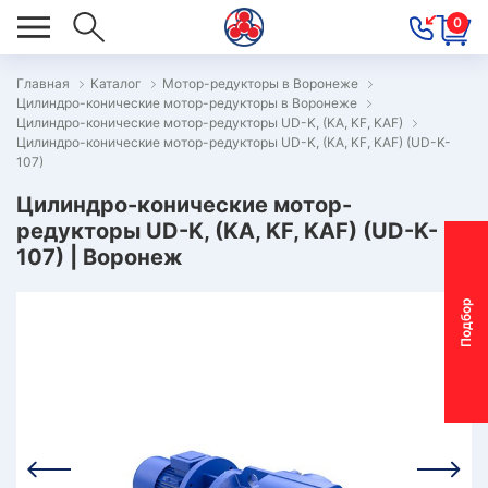
0
Главная
Каталог
Мотор-редукторы в Воронеже
Цилиндро-конические мотор-редукторы в Воронеже
ОВОСТИ
Цилиндро-конические мотор-редукторы UD-K, (KA, KF, KAF)
Цилиндро-конические мотор-редукторы UD-K, (KA, KF, KAF) (UD-K-
ОДБОР
107)
ОТОР-
Цилиндро-конические мотор-
ЕДУКТОРА
редукторы UD-K, (KA, KF, KAF) (UD-K-
107) | Воронеж
АС
П
о
д
б
о
р
м
о
т
о
р
-
р
е
д
у
к
т
о
р
ОНТАКТЫ
ПЕЦПРЕДЛОЖЕНИЯ
ТЗЫВЫ
ЕКЛАМАЦИОННЫЙ