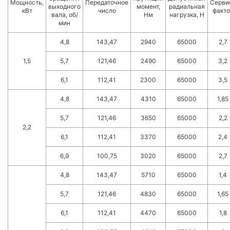
Мощность,
Передаточное
Серви
выходного
момент,
радиальная
кВт
число
факто
вала, об/
Нм
нагрузка, Н
мин
4,8
143,47
2940
65000
2,7
1,5
5,7
121,46
2490
65000
3,2
6,1
112,41
2300
65000
3,5
4,8
143,47
4310
65000
1,85
5,7
121,46
3650
65000
2,2
2,2
6,1
112,41
3370
65000
2,4
6,9
100,75
3020
65000
2,7
4,8
143,47
5710
65000
1,4
5,7
121,46
4830
65000
1,65
6,1
112,41
4470
65000
1,8