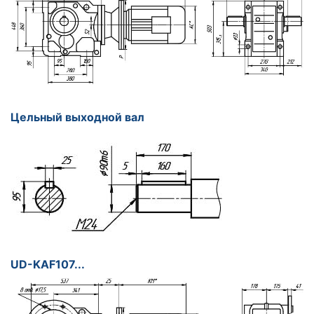
Цельный выходной вал
UD-KАF107...