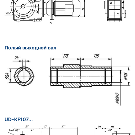
Полый выходной вал
UD-KF107...