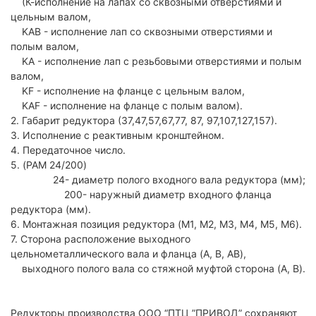
(К-исполнение на лапах со сквозными отверстиями и
цельным валом,
KAB - исполнение лап со сквозными отверстиями и
полым валом,
KA - исполнение лап с резьбовыми отверстиями и полым
валом,
KF - исполнение на фланце с цельным валом,
KAF - исполнение на фланце с полым валом).
2. Габарит редуктора (37,47,57,67,77, 87, 97,107,127,157).
3. Исполнение с реактивным кронштейном.
4. Передаточное число.
5. (PAM 24/200)
24- диаметр полого входного вала редуктора (мм);
200- наружный диаметр входного фланца
редуктора (мм).
6. Монтажная позиция редуктора (M1, M2, M3, M4, M5, M6).
7. Сторона расположение выходного
цельнометаллического вала и фланца (A, B, AB),
выходного полого вала со стяжной муфтой сторона (A, B).
Редукторы производства ООО “ПТЦ ”ПРИВОД” сохраняют