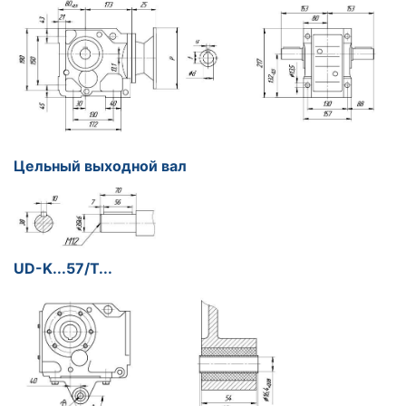
Цельный выходной вал
UD-K...57/T...