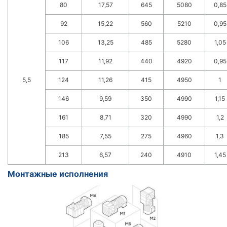
80
17,57
645
5080
0,85
92
15,22
560
5210
0,95
106
13,25
485
5280
1,05
117
11,92
440
4920
0,95
5,5
124
11,26
415
4950
1
146
9,59
350
4990
1,15
161
8,71
320
4990
1,2
185
7,55
275
4960
1,3
213
6,57
240
4910
1,45
Монтажные исполнения