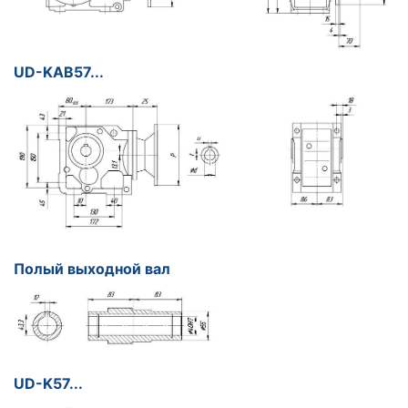
UD-KАB57...
Полый выходной вал
UD-K57...