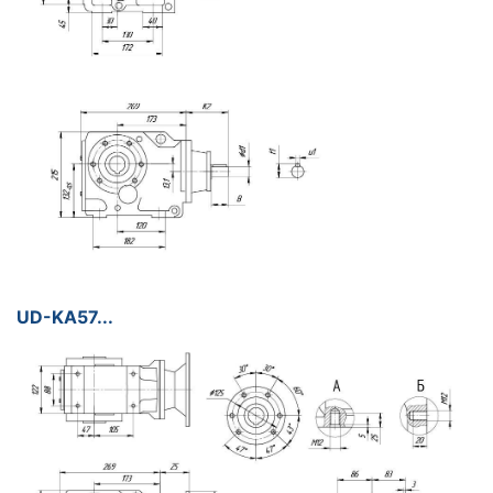
UD-KA57...