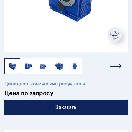
КТ
АКАНСИИ
братный
звонок
осква
лер:
сква
ыбрать
ругой
город
Цилиндро-конические редукторы
Цена по запросу
Заказать