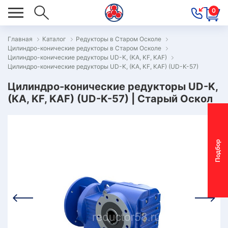
0
Главная
Каталог
Редукторы в Старом Осколе
Цилиндро-конические редукторы в Старом Осколе
ОВОСТИ
Цилиндро-конические редукторы UD-K, (KA, KF, KAF)
Цилиндро-конические редукторы UD-K, (KA, KF, KAF) (UD-K-57)
ОДБОР
ОТОР-
Цилиндро-конические редукторы UD-K,
(KA, KF, KAF) (UD-K-57) | Старый Оскол
ЕДУКТОРА
АС
П
о
д
б
о
р
м
о
т
о
р
-
р
е
д
у
к
т
о
р
ОНТАКТЫ
ПЕЦПРЕДЛОЖЕНИЯ
ТЗЫВЫ
ЕКЛАМАЦИОННЫЙ