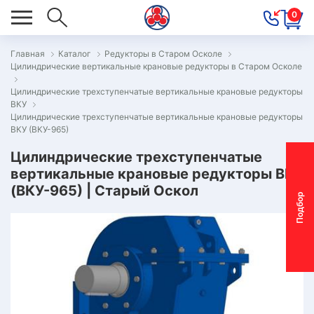
0
Главная
Каталог
Редукторы в Старом Осколе
Цилиндрические вертикальные крановые редукторы в Старом Осколе
ОВОСТИ
Цилиндрические трехступенчатые вертикальные крановые редукторы
ОДБОР
ВКУ
ОТОР-
Цилиндрические трехступенчатые вертикальные крановые редукторы
ВКУ (ВКУ-965)
ЕДУКТОРА
Цилиндрические трехступенчатые
вертикальные крановые редукторы ВКУ
АС
(ВКУ-965) | Старый Оскол
П
о
д
б
о
р
м
о
т
о
р
-
р
е
д
у
к
т
о
р
ОНТАКТЫ
ПЕЦПРЕДЛОЖЕНИЯ
ТЗЫВЫ
ЕКЛАМАЦИОННЫЙ