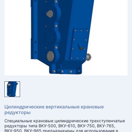
КТ
АКАНСИИ
братный
звонок
осква
лер:
сква
ыбрать
ругой
город
Цилиндрические вертикальные крановые
редукторы
Специальные крановые цилиндрические трехступенчатые
редукторы типа ВКУ-500, ВКУ-610, ВКУ-750, ВКУ-765,
ВКУ-950, ВКУ-965 предназначены для использования в