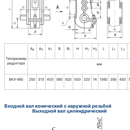
А
А
А
B
B
H
H
H
L
L
L
Б
П
Т
1
1
2
1
2
Типоразмер
редуктора
мм
ВКУ-965
250
315
400
560
620
930
320
74
1560
385
450
Входной вал конический с наружной резьбой
Вы
ходной вал цилиндрический