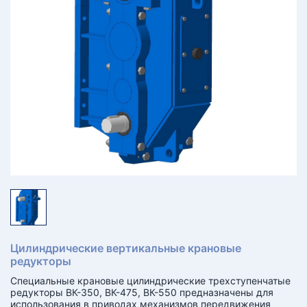
КТ
АКАНСИИ
братный
звонок
осква
лер:
сква
ыбрать
ругой
город
Цилиндрические вертикальные крановые
редукторы
Специальные крановые цилиндрические трехступенчатые
редукторы ВК-350, ВК-475, ВК-550 предназначены для
использования в приводах механизмов передвижения