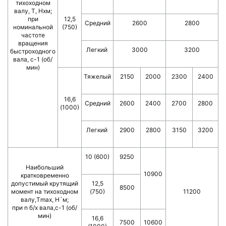
тихоходном
валу, Т, Нxм;
при
12,5
Средний
2600
2800
номинальной
(750)
частоте
вращения
Легкий
3000
3200
быстроходного
вала, с-1 (об/
мин)
Тяжелый
2150
2000
2300
2400
16,6
Средний
2600
2400
2700
2800
(1000)
Легкий
2900
2800
3150
3200
10 (600)
9250
Наибольший
10900
кратковременно
допустимый крутящий
12,5
8500
момент на тихоходном
(750)
11200
валу,Тmax, Н´м;
при n б/х вала,с-1 (об/
мин)
16,6
7500
10600