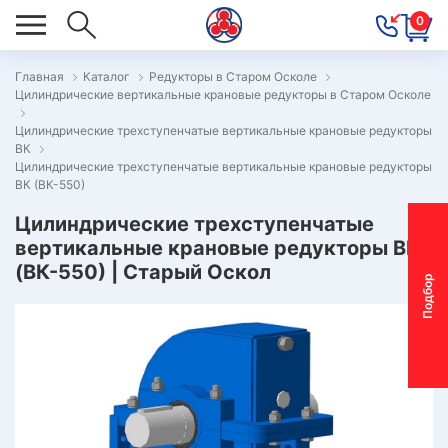
0
Главная
Каталог
Редукторы в Старом Осколе
Цилиндрические вертикальные крановые редукторы в Старом Осколе
ОВОСТИ
Цилиндрические трехступенчатые вертикальные крановые редукторы
ОДБОР
ВК
ОТОР-
Цилиндрические трехступенчатые вертикальные крановые редукторы
ВК (ВК-550)
ЕДУКТОРА
Цилиндрические трехступенчатые
вертикальные крановые редукторы ВК
АС
(ВК-550) | Старый Оскол
П
о
д
б
о
р
м
о
т
о
р
-
р
е
д
у
к
т
о
р
ОНТАКТЫ
ПЕЦПРЕДЛОЖЕНИЯ
ТЗЫВЫ
ЕКЛАМАЦИОННЫЙ